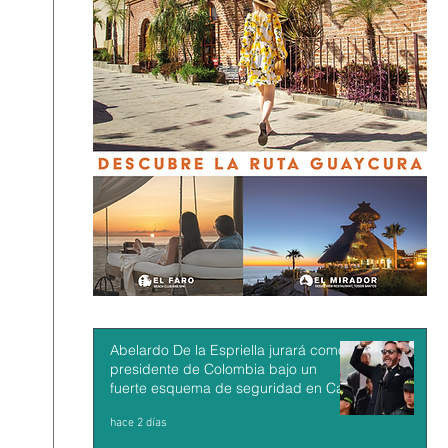
Abelardo De la Espriella jurará como
presidente de Colombia bajo un
fuerte esquema de seguridad en Cali
hace 2 días