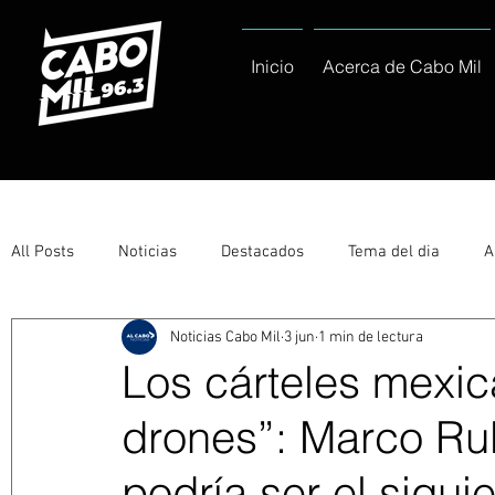
Inicio
Acerca de Cabo Mil
All Posts
Noticias
Destacados
Tema del dia
A
Noticias Cabo Mil
3 jun
1 min de lectura
Eventos
Entérate
Deportes
La buena del día
Los cárteles mexic
drones”: Marco Ru
Ayuntamiento de Los Cabos Informa
Nacionales e Inte
podría ser el sigui