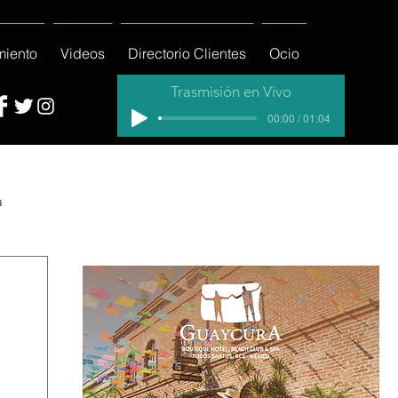
miento
Videos
Directorio Clientes
Ocio
Trasmisión en Vivo
00:00 / 01:04
a
cial