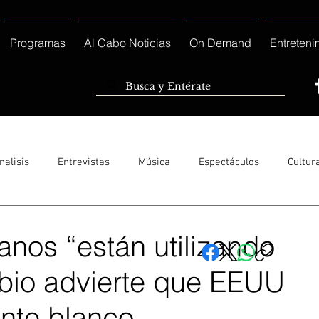
Programas
Al Cabo Noticias
On Demand
Entreteni
nalisis
Entrevistas
Música
Espectáculos
Cultur
Sólo Tránsito Local
Reportajes Especiales Al Cabo Notic
anos “están utilizando
bio advierte que EEUU
rnacionales
Columnas
Locales Los Cabos
Servicio So
ente blanco