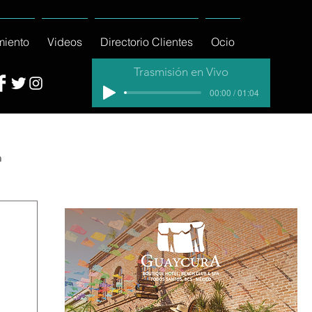
miento
Videos
Directorio Clientes
Ocio
Trasmisión en Vivo
00:00 / 01:04
a
cial