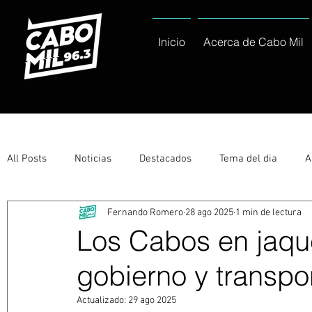
Inicio
Acerca de Cabo Mil
All Posts
Noticias
Destacados
Tema del dia
A
Fernando Romero
28 ago 2025
1 min de lectura
Eventos
Entérate
Deportes
La buena del día
Los Cabos en jaque
gobierno y transpor
Ayuntamiento de Los Cabos Informa
Nacionales e Inte
Actualizado:
29 ago 2025