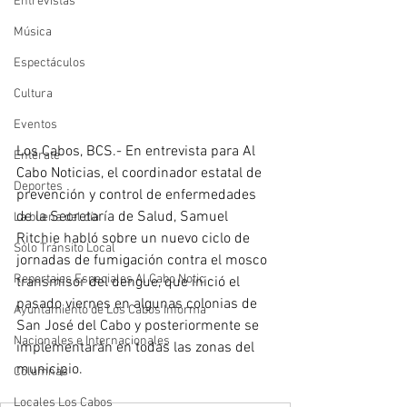
Entrevistas
Música
Espectáculos
Cultura
Eventos
Los Cabos, BCS.- En entrevista para Al 
Entérate
Cabo Noticias, el coordinador estatal de 
Deportes
prevención y control de enfermedades 
de la Secretaría de Salud, Samuel 
La buena del día
Ritchie habló sobre un nuevo ciclo de 
Sólo Tránsito Local
jornadas de fumigación contra el mosco 
Reportajes Especiales Al Cabo Notic
transmisor del dengue, que inició el 
pasado viernes en algunas colonias de 
Ayuntamiento de Los Cabos Informa
San José del Cabo y posteriormente se 
Nacionales e Internacionales
implementarán en todas las zonas del 
municipio.
Columnas
Locales Los Cabos