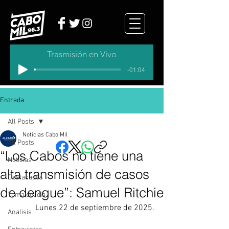
Trasmisión en Vivo
-01:04
Entrada
All Posts
Noticias Cabo Mil
All Posts
“Los Cabos no tiene una
Noticias
alta transmisión de casos
Destacados
de dengue”: Samuel Ritchie
Tema del dia
Lunes 22 de septiembre de 2025.
Analisis