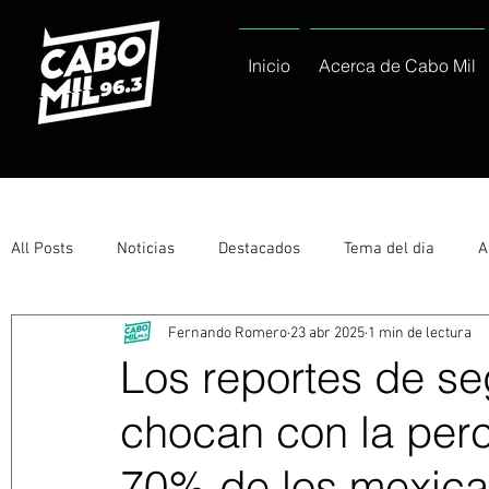
Inicio
Acerca de Cabo Mil
All Posts
Noticias
Destacados
Tema del dia
A
Fernando Romero
23 abr 2025
1 min de lectura
Eventos
Entérate
Deportes
La buena del día
Los reportes de s
chocan con la per
Ayuntamiento de Los Cabos Informa
Nacionales e Inte
70% de los mexica