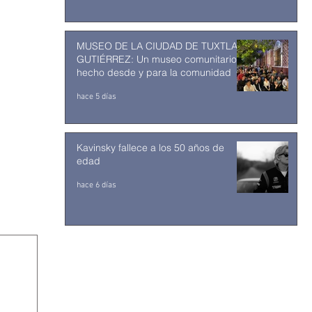
MUSEO DE LA CIUDAD DE TUXTLA
GUTIÉRREZ: Un museo comunitario
hecho desde y para la comunidad
hace 5 días
Kavinsky fallece a los 50 años de
edad
hace 6 días