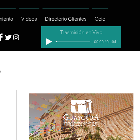
miento
Videos
Directorio Clientes
Ocio
Trasmisión en Vivo
00:00 / 01:04
a
cial