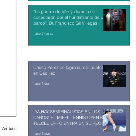
“La guerra de Irán y Ucrania se
conectaron por el hundimiento de un
barco”: Dr. Francisco Gil Villegas
hace 5 horas
Checo Perez no logra sumar puntos
en Cadillac
hace 1 día
¡YA HAY SEMIFINALISTAS EN LOS
CABOS! EL MIFEL TENNIS OPEN BY
TELCEL OPPO ENTRA EN SU RECTA
FINAL
Ver todo
hace 5 días