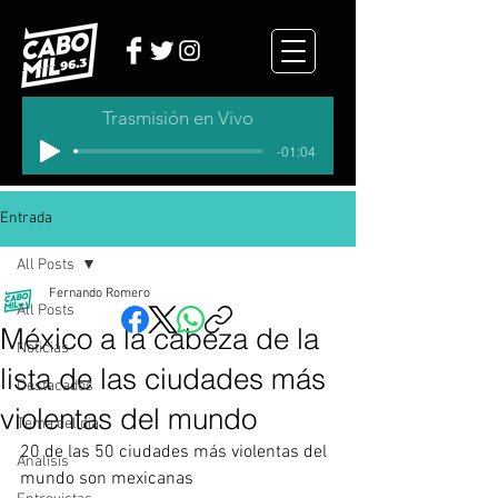
Trasmisión en Vivo
-01:04
Entrada
All Posts
Fernando Romero
All Posts
México a la cabeza de la
Noticias
lista de las ciudades más
Destacados
violentas del mundo
Tema del dia
20 de las 50 ciudades más violentas del 
Analisis
mundo son mexicanas