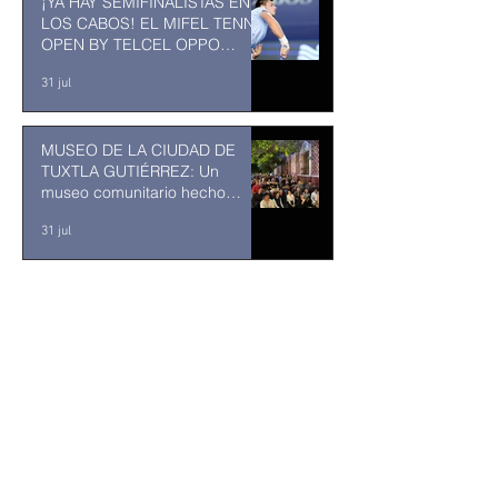
¡YA HAY SEMIFINALISTAS EN
LOS CABOS! EL MIFEL TENNIS
OPEN BY TELCEL OPPO
ENTRA EN SU RECTA FINAL
31 jul
MUSEO DE LA CIUDAD DE
TUXTLA GUTIÉRREZ: Un
museo comunitario hecho
desde y para la comunidad
31 jul
Abelardo De la Espriella jurará
como presidente de Colombia
bajo un fuerte esquema de
seguridad en Cali
hace 2 días
La Fiscalía da un giro político
en el ‘caso Ayotzinapa’ con la