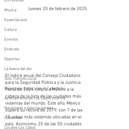
Entrevistas
Jueves 20 de febrero de 2025
Música
Espectáculos
Cultura
Eventos
Entérate
Deportes
La buena del día
El índice anual del Consejo Ciudadano 
Sólo Tránsito Local
para la Seguridad Pública y la Justicia 
Reportajes Especiales Al Cabo Notic
Penal de 2024 coloca a México a la 
cabeza de la lista de las ciudades más 
Ayuntamiento de Los Cabos Informa
violentas del mundo. Este año, México 
Nacionales e Internacionales
supera su récord de 2019, con 7 de las 
10 urbes más violentas ubicadas en el 
Columnas
país. Asimismo, 20 de las 50 ciudades 
Locales Los Cabos