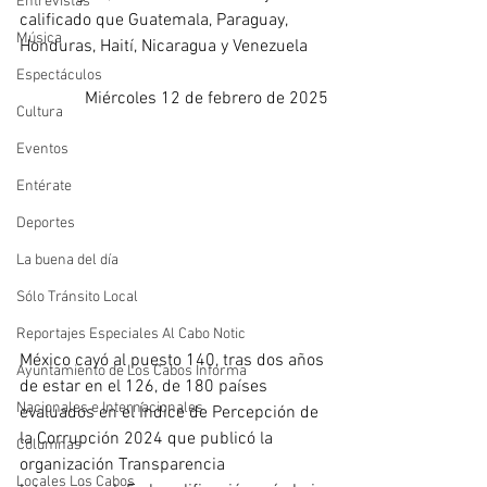
Entrevistas
calificado que Guatemala, Paraguay, 
Música
Honduras, Haití, Nicaragua y Venezuela
Espectáculos
Miércoles 12 de febrero de 2025
Cultura
Eventos
Entérate
Deportes
La buena del día
Sólo Tránsito Local
Reportajes Especiales Al Cabo Notic
México cayó al puesto 140, tras dos años 
Ayuntamiento de Los Cabos Informa
de estar en el 126, de 180 países 
Nacionales e Internacionales
evaluados en el Índice de Percepción de 
la Corrupción 2024 que publicó la 
Columnas
organización Transparencia 
Locales Los Cabos