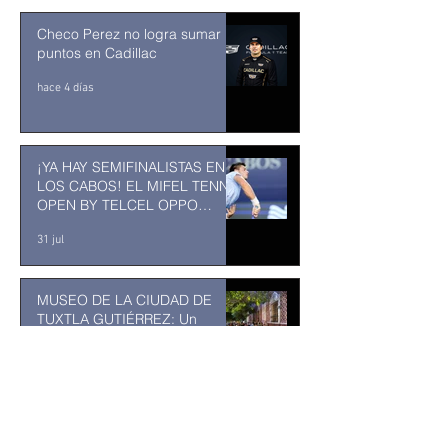
Checo Perez no logra sumar
puntos en Cadillac
hace 4 días
¡YA HAY SEMIFINALISTAS EN
LOS CABOS! EL MIFEL TENNIS
OPEN BY TELCEL OPPO
ENTRA EN SU RECTA FINAL
31 jul
MUSEO DE LA CIUDAD DE
TUXTLA GUTIÉRREZ: Un
museo comunitario hecho
desde y para la comunidad
31 jul