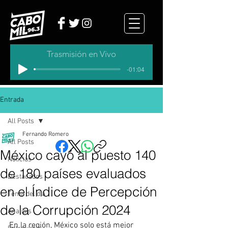
Trasmisión en Vivo
-01:04
Entrada
All Posts
Fernando Romero
All Posts
México cayó al puesto 140
Noticias
de 180 países evaluados
Destacados
en el Índice de Percepción
Tema del dia
de la Corrupción 2024
Analisis
En la región, México solo está mejor 