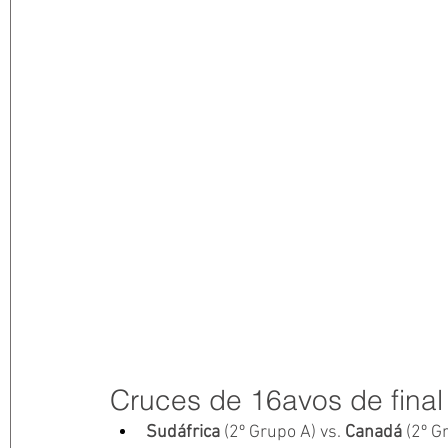
Cruces de 16avos de final
Sudáfrica
 (2º Grupo A) vs. 
Canadá 
(2º G