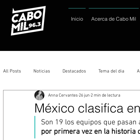
Inicio
Acerca de Cabo Mil
All Posts
Noticias
Destacados
Tema del dia
A
Anna Cervantes
26 jun
2 min de lectura
Eventos
Entérate
Deportes
La buena del día
México clasifica en
Son 19 los equipos que pasan a 
Ayuntamiento de Los Cabos Informa
Nacionales e Inte
por primera vez en la historia 