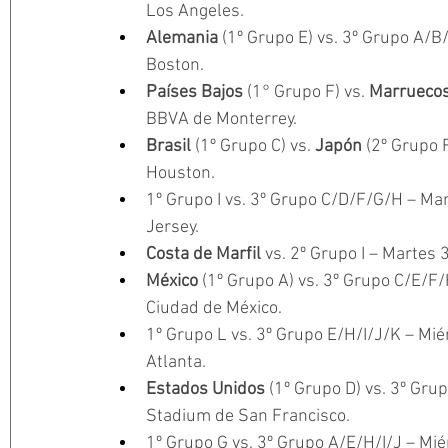
Los Angeles.
Alemania 
(1º Grupo E) vs. 3º Grupo A/B
Boston.
Países Bajos
 (1° Grupo F) vs. 
Marruecos
BBVA de Monterrey.
Brasil 
(1º Grupo C) vs. 
Japón 
(2º Grupo 
Houston.
1º Grupo I vs. 3º Grupo C/D/F/G/H – Ma
Jersey.
Costa de Marfil 
vs. 2º Grupo I – Martes 
México 
(1º Grupo A) vs. 3º Grupo C/E/F/H
Ciudad de México.
1º Grupo L vs. 3º Grupo E/H/I/J/K – Mié
Atlanta.
Estados Unidos
 (1º Grupo D) vs. 3º Grup
Stadium de San Francisco.
1º Grupo G vs. 3º Grupo A/E/H/I/J – Miér