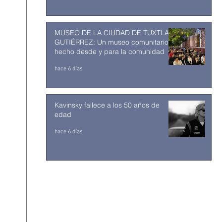
MUSEO DE LA CIUDAD DE TUXTLA
GUTIÉRREZ: Un museo comunitario
hecho desde y para la comunidad
hace 6 días
Kavinsky fallece a los 50 años de
edad
hace 6 días