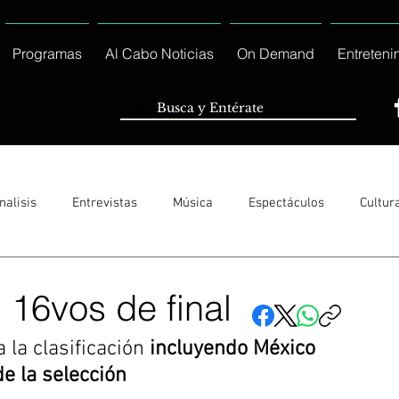
Programas
Al Cabo Noticias
On Demand
Entreteni
nalisis
Entrevistas
Música
Espectáculos
Cultur
Sólo Tránsito Local
Reportajes Especiales Al Cabo Notic
 16vos de final
la clasificación
 incluyendo México 
rnacionales
Columnas
Locales Los Cabos
Servicio So
de la selección