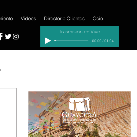
miento
Videos
Directorio Clientes
Ocio
Trasmisión en Vivo
00:00 / 01:04
a
cial