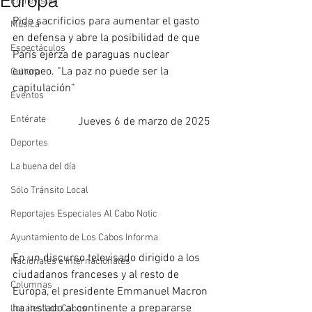
Europa”
Entrevistas
Pide sacrificios para aumentar el gasto 
Música
en defensa y abre la posibilidad de que 
Espectáculos
París ejerza de paraguas nuclear 
europeo. “La paz no puede ser la 
Cultura
capitulación”
Eventos
Entérate
Jueves 6 de marzo de 2025
Deportes
La buena del día
Sólo Tránsito Local
Reportajes Especiales Al Cabo Notic
Ayuntamiento de Los Cabos Informa
En un discurso televisado dirigido a los 
Nacionales e Internacionales
ciudadanos franceses y al resto de 
Columnas
Europa, el presidente Emmanuel Macron 
ha instado al continente a prepararse 
Locales Los Cabos