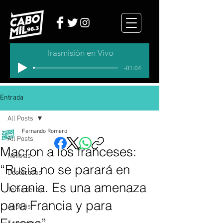
Trasmisión en Vivo
-01:04
Entrada
All Posts
Fernando Romero
All Posts
Macron a los franceses:
Noticias
“Rusia no se parará en
Destacados
Ucrania. Es una amenaza
Tema del dia
para Francia y para
Analisis