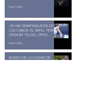
hace 2 días
¡YA HAY SEMIFINALISTAS EN
LOS CABOS! EL MIFEL TENNIS
OPEN BY TELCEL OPPO
ENTRA EN SU RECTA FINAL
hace 6 días
MUSEO DE LA CIUDAD DE
TUXTLA GUTIÉRREZ: Un
museo comunitario hecho
desde y para la comunidad
hace 7 días
Kavinsky fallece a los 50 años
de edad
30 jul