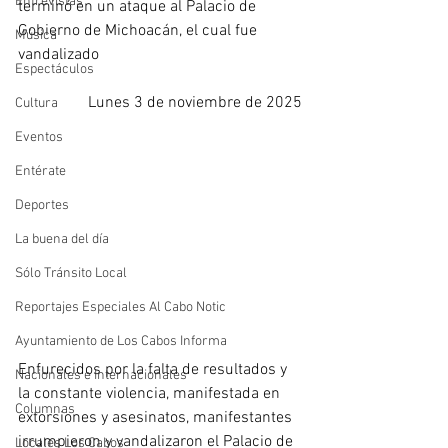
Entrevistas
terminó en un ataque al Palacio de 
Gobierno de Michoacán, el cual fue 
Música
vandalizado
Espectáculos
Lunes 3 de noviembre de 2025
Cultura
Eventos
Entérate
Deportes
La buena del día
Sólo Tránsito Local
Reportajes Especiales Al Cabo Notic
Ayuntamiento de Los Cabos Informa
Enfurecidos por la falta de resultados y 
Nacionales e Internacionales
la constante violencia, manifestada en 
Columnas
extorsiones y asesinatos, manifestantes 
irrumpieron y vandalizaron el Palacio de 
Locales Los Cabos