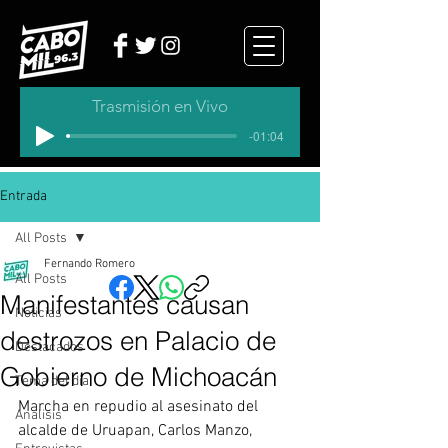
Trasmisión en Vivo
-01:04
Entrada
All Posts
Fernando Romero
All Posts
Manifestantes causan
Noticias
destrozos en Palacio de
Destacados
Gobierno de Michoacán
Tema del dia
Marcha en repudio al asesinato del 
Analisis
alcalde de Uruapan, Carlos Manzo, 