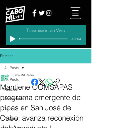
Trasmisión en Vivo
-01:04
Entrada
All Posts
Cabo Mil Radio
All Posts
Mantiene OOMSAPAS
Noticias
programa emergente de
Destacados
pipas en San José del
Tema del dia
Cabo; avanza reconexión
Analisis