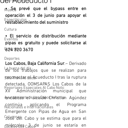
del Acueducto I
Entrevistas
• Se prevé que el bypass entre en 
Música
operación el 3 de junio para apoyar el 
Espectáculos
restablecimiento del suministro
Cultura
• El servicio de distribución mediante 
Eventos
pipas es gratuito y puede solicitarse al 
Entérate
624 320 3670
Deportes
Los Cabos, Baja California Sur
.– Derivado 
La buena del día
de los trabajos que se realizan para 
reconectar el Acueducto I tras la ruptura 
Sólo Tránsito Local
detectada, OOMSAPAS Los Cabos de la 
Reportajes Especiales Al Cabo Notic
XV Administración municipal que 
Ayuntamiento de Los Cabos Informa
encabeza el alcalde Christian Agúndez 
continúa aplicando el Programa 
Nacionales e Internacionales
Emergente con Pipas de Agua en San 
Columnas
José del Cabo y se estima que para el 
miércoles 3 de junio se estaría en 
Locales Los Cabos