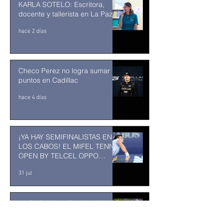
KARLA SOTELO: Escritora,
docente y tallerista en La Paz
hace 2 días
Checo Perez no logra sumar
puntos en Cadillac
hace 4 días
¡YA HAY SEMIFINALISTAS EN
LOS CABOS! EL MIFEL TENNIS
OPEN BY TELCEL OPPO
ENTRA EN SU RECTA FINAL
31 jul
MUSEO DE LA CIUDAD DE
TUXTLA GUTIÉRREZ: Un
museo comunitario hecho