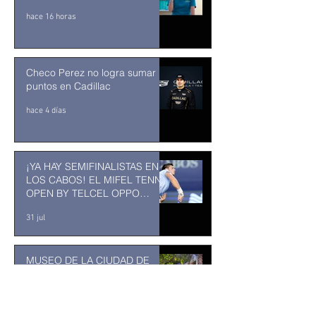
hace 16 horas
Checo Perez no logra sumar
puntos en Cadillac
hace 4 días
¡YA HAY SEMIFINALISTAS EN
LOS CABOS! EL MIFEL TENNIS
OPEN BY TELCEL OPPO
ENTRA EN SU RECTA FINAL
31 jul
MUSEO DE LA CIUDAD DE
TUXTLA GUTIÉRREZ: Un
museo comunitario hecho
desde y para la comunidad
31 jul