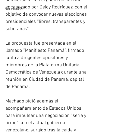
democrática con el gobierno interino 
encabezado por Delcy Rodríguez, con el 
Servicio Social
objetivo de convocar nuevas elecciones 
presidenciales “libres, transparentes y 
soberanas”. 
La propuesta fue presentada en el 
llamado “Manifiesto Panamá”, firmado 
junto a dirigentes opositores y 
miembros de la Plataforma Unitaria 
Democrática de Venezuela durante una 
reunión en Ciudad de Panamá, capital 
de Panamá.
Machado pidió además el 
acompañamiento de Estados Unidos 
para impulsar una negociación “seria y 
firme” con el actual gobierno 
venezolano, surgido tras la caída y 