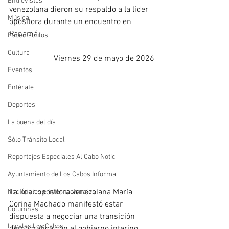
Entrevistas
venezolana dieron su respaldo a la líder 
Música
opositora durante un encuentro en 
Panamá
Espectáculos
Cultura
Viernes 29 de mayo de 2026
Eventos
Entérate
Deportes
La buena del día
Sólo Tránsito Local
Reportajes Especiales Al Cabo Notic
Ayuntamiento de Los Cabos Informa
La líder opositora venezolana María 
Nacionales e Internacionales
Corina Machado manifestó estar 
Columnas
dispuesta a negociar una transición 
Locales Los Cabos