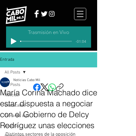
Trasmisión en Vivo
-01:04
Entrada
All Posts
Noticias Cabo Mil
All Posts
María Corina Machado dice
Noticias
estar dispuesta a negociar
Destacados
con el Gobierno de Delcy
Tema del dia
Rodríguez unas elecciones
Analisis
Distintos sectores de la oposición 