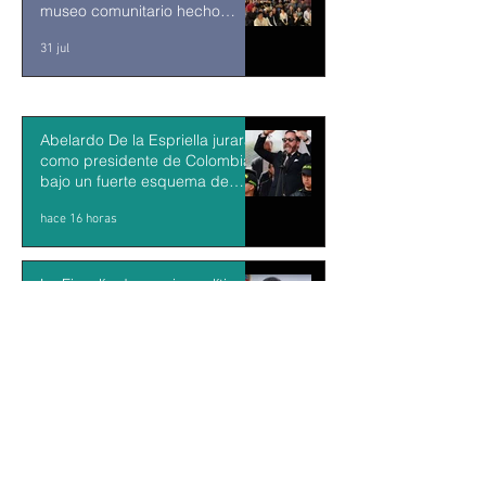
museo comunitario hecho
desde y para la comunidad
31 jul
Abelardo De la Espriella jurará
como presidente de Colombia
bajo un fuerte esquema de
seguridad en Cali
hace 16 horas
La Fiscalía da un giro político
en el ‘caso Ayotzinapa’ con la
detención del exgobernador de
Guerrero Ángel Aguirre
hace 17 horas
México y Perú restablecen las
relaciones diplomáticas tras
cuatro años de choques