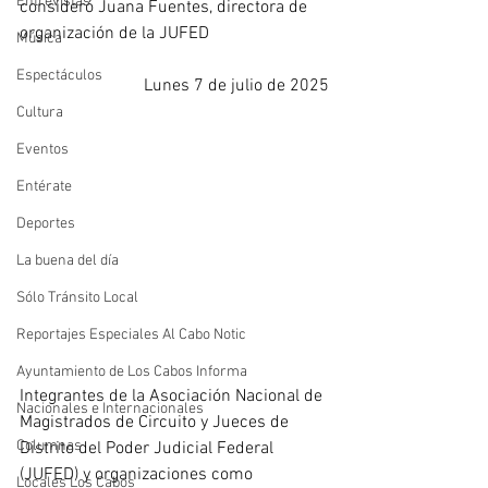
Entrevistas
consideró Juana Fuentes, directora de 
organización de la JUFED
Música
Espectáculos
Lunes 7 de julio de 2025
Cultura
Eventos
Entérate
Deportes
La buena del día
Sólo Tránsito Local
Reportajes Especiales Al Cabo Notic
Ayuntamiento de Los Cabos Informa
Integrantes de la Asociación Nacional de 
Nacionales e Internacionales
Magistrados de Circuito y Jueces de 
Columnas
Distrito del Poder Judicial Federal 
(JUFED) y organizaciones como 
Locales Los Cabos