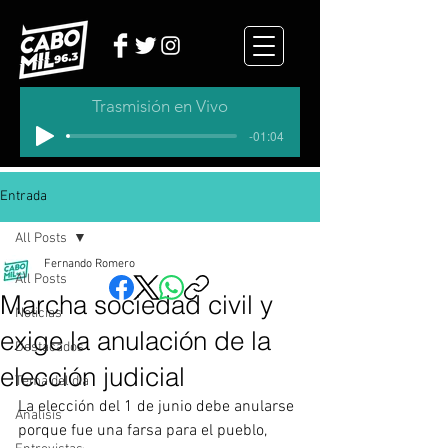
Trasmisión en Vivo
-01:04
Entrada
All Posts
Fernando Romero
All Posts
Marcha sociedad civil y
Noticias
exige la anulación de la
Destacados
elección judicial
Tema del dia
La elección del 1 de junio debe anularse 
Analisis
porque fue una farsa para el pueblo, 