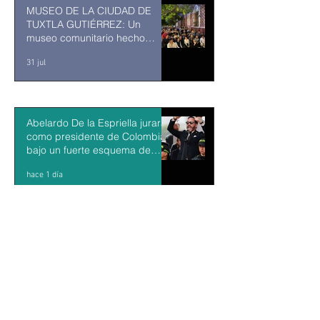
MUSEO DE LA CIUDAD DE
TUXTLA GUTIÉRREZ: Un
museo comunitario hecho
desde y para la comunidad
31 jul
Abelardo De la Espriella jurará
como presidente de Colombia
bajo un fuerte esquema de
seguridad en Cali
hace 1 día
La Fiscalía da un giro político
en el ‘caso Ayotzinapa’ con la
detención del exgobernador de
Guerrero Ángel Aguirre
hace 1 día
México y Perú restablecen las