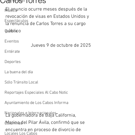
Carlos Torres
Entrevistas
El anuncio ocurre meses después de la 
Música
revocación de visas en Estados Unidos y 
Espectáculos
la renuncia de Carlos Torres a su cargo 
público
Cultura
Eventos
Jueves 9 de octubre de 2025
Entérate
Deportes
La buena del día
Sólo Tránsito Local
Reportajes Especiales Al Cabo Notic
Ayuntamiento de Los Cabos Informa
Nacionales e Internacionales
La gobernadora de Baja California, 
Marina del Pilar Ávila, confirmó que se 
Columnas
encuentra en proceso de divorcio de 
Locales Los Cabos