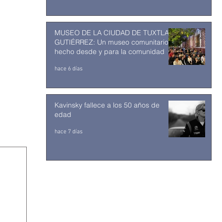
MUSEO DE LA CIUDAD DE TUXTLA
GUTIÉRREZ: Un museo comunitario
hecho desde y para la comunidad
hace 6 días
Kavinsky fallece a los 50 años de
edad
hace 7 días