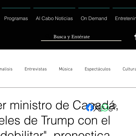
Programas
Al Cabo Noticias
On Demand
Entreteni
nalisis
Entrevistas
Música
Espectáculos
Cultur
Sólo Tránsito Local
Reportajes Especiales Al Cabo Notic
r ministro de Canadá,
eles de Trump con el
rnacionales
Columnas
Locales Los Cabos
Servicio So
debilitar", pronostica