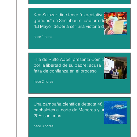
Ken Salazar dice tener “expectativas
grandes” en Sheinbaum; captura de
“El Mayo” debería ser una victoria de
México y EU
hace 1 hora
Hija de Ruffo Appel presenta Comité
por la libertad de su padre; acusa
falta de confianza en el proceso
hace 2 horas
Una campaña científica detecta 48
cachalotes al norte de Menorca y un
20% son crías
hace 3 horas