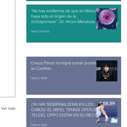
“No hay evidencia de que en México
haya sido el origen de la
ciclosporiasis”: Dr. Arturo Mendoza
hace 3 horas
Checo Perez no logra sumar puntos
en Cadillac
hace 2 días
¡YA HAY SEMIFINALISTAS EN LOS
Ver todo
CABOS! EL MIFEL TENNIS OPEN BY
TELCEL OPPO ENTRA EN SU RECTA
FINAL
hace 6 días