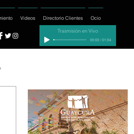
miento
Videos
Directorio Clientes
Ocio
Trasmisión en Vivo
00:00 / 01:04
a
cial