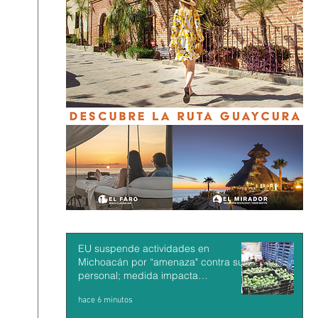
EU suspende actividades en
Michoacán por “amenaza" contra su
personal; medida impacta
exportaciones de aguacate mexicano
hace 6 minutos