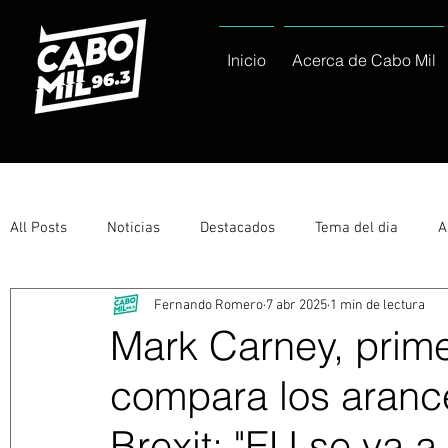
Inicio
Acerca de Cabo Mil
All Posts
Noticias
Destacados
Tema del dia
A
Fernando Romero
7 abr 2025
1 min de lectura
Eventos
Entérate
Deportes
La buena del día
Mark Carney, prime
compara los aranc
Ayuntamiento de Los Cabos Informa
Nacionales e Inte
Brexit; "EU se va a 