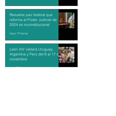
Resuelve juez federal que
reforma al Poder Judicial de
2024 es inconstitucional
hace 19 horas
León XIV visitará Uruguay,
Argentina y Perú del 6 al 17 de
noviembre
hace 20 horas
Sheinbaum firma decreto para
fortalecer transparencia en el
gobierno
hace 21 horas