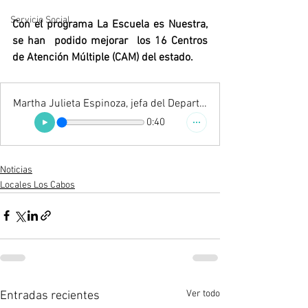
Servicio Social
Con el programa La Escuela es Nuestra, 
se han  podido mejorar  los 16 Centros 
de Atención Múltiple (CAM) del estado.
Martha Julieta Espinoza, jefa del Departamento de Educación Especial.
0:40
Noticias
Locales Los Cabos
Ver todo
Entradas recientes