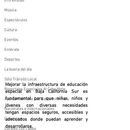
Entrevistas
Música
Espectáculos
Cultura
Eventos
Entérate
Deportes
La buena del día
Sólo Tránsito Local
Mejorar la infraestructura de educación 
Reportajes Especiales Al Cabo Notic
especial en Baja California Sur es 
fundamental para que niñas, niños y 
Ayuntamiento de Los Cabos Informa
jóvenes con diversas necesidades 
Nacionales e Internacionales
tengan espacios seguros, accesibles y 
Columnas
adecuados donde puedan aprender y 
desarrollarse.
Locales Los Cabos