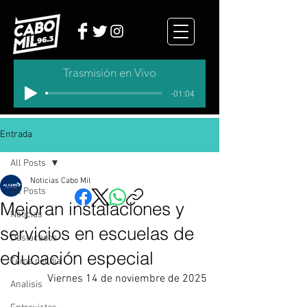
Trasmisión en Vivo
-01:04
Entrada
All Posts
Noticias Cabo Mil
All Posts
Mejoran instalaciones y
Noticias
servicios en escuelas de
Destacados
educación especial
Tema del dia
Viernes 14 de noviembre de 2025
Analisis