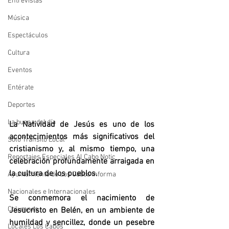
Entrevistas
Música
Espectáculos
Cultura
Eventos
Entérate
Deportes
La buena del día
La Natividad de Jesús es uno de los 
acontecimientos más significativos del 
Sólo Tránsito Local
cristianismo y, al mismo tiempo, una 
Reportajes Especiales Al Cabo Notic
celebración profundamente arraigada en 
la cultura de los pueblos. 
Ayuntamiento de Los Cabos Informa
Nacionales e Internacionales
Se conmemora el nacimiento de 
Columnas
Jesucristo en Belén, en un ambiente de 
humildad y sencillez, donde un pesebre 
Locales Los Cabos