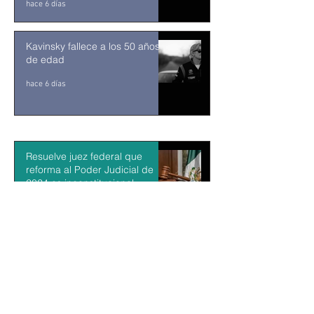
hace 6 días
Kavinsky fallece a los 50 años
de edad
hace 6 días
Resuelve juez federal que
reforma al Poder Judicial de
2024 es inconstitucional
hace 8 horas
León XIV visitará Uruguay,
Argentina y Perú del 6 al 17 de
noviembre
hace 9 horas