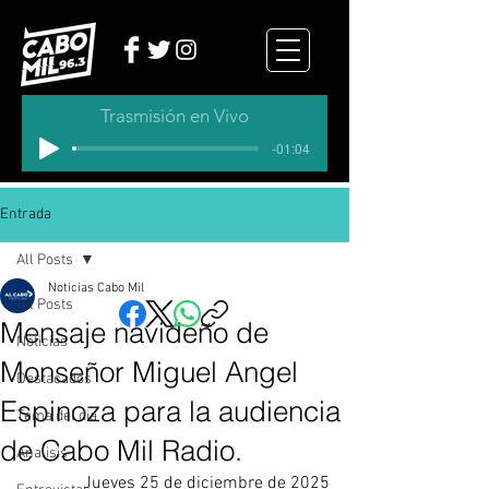
Trasmisión en Vivo
-01:04
Entrada
All Posts
Noticias Cabo Mil
All Posts
Mensaje navideño de
Noticias
Monseñor Miguel Angel
Destacados
Espinoza para la audiencia
Tema del dia
de Cabo Mil Radio.
Analisis
Jueves 25 de diciembre de 2025