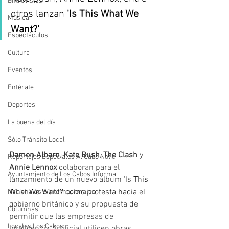
Entrevistas
otros lanzan
 'Is This What We 
Música
Want?'
Espectáculos
Cultura
Eventos
Entérate
Deportes
La buena del día
Sólo Tránsito Local
Damon Albarn
, 
Kate Bush
, 
The Clash
 y 
Reportajes Especiales Al Cabo Notic
Annie Lennox
 colaboran para el 
Ayuntamiento de Los Cabos Informa
lanzamiento de un nuevo álbum 'Is 
This 
What We Want? como
 protesta hacia
 el 
Nacionales e Internacionales
gobierno británico y su propuesta de 
Columnas
permitir que las empresas de 
Locales Los Cabos