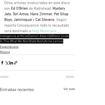
Otros artistas involucrados en este disco 
son 
Ed O’Brien
 de Radiohead, 
Mystery 
Jets
, 
Tori Amos
, 
Hans Zimmer
, 
Pet Shop 
Boys
, 
Jamiroquai 
y
 Cat Stevens
. Según 
reporta Consequence, todo lo recaudado 
será destinado a 
Help Musicians
inteligencia artificial
Damon Albarn
IA
Reino Unido
Is This What We Want
Kate Bush
Annie Lennox
Espectáculos
Música
Ver todo
Entradas recientes