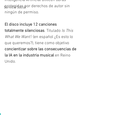
Inteligencia Artificial utilicen obras 
protegidas por derechos de autor sin 
Servicio Social
ningún de permiso.
El disco incluye 12 canciones 
totalmente silenciosas
. Titulado 
Is This 
What We Want?
 (en español ¿Es esto lo 
que queremos?), tiene como objetivo 
concientizar sobre las consecuencias de 
la IA en la industria musical 
en Reino 
Unido. 