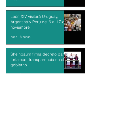
León XIV visitará Uruguay,
Argentina y Perú del 6 al 17 de
noviembre
hace 18 horas
Sheinbaum firma decreto para
fortalecer transparencia en el
gobierno
hace 19 horas
Kazajistán libera una tigresa
para recuperar una población
desaparecida hace más de 70
años
hace 20 horas