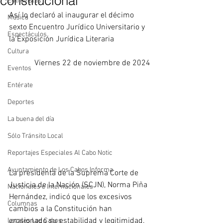
constitucional
Entrevistas
Así lo declaró al inaugurar el décimo 
Música
sexto Encuentro Jurídico Universitario y 
Espectáculos
la Exposición Jurídica Literaria
Cultura
Viernes 22 de noviembre de 2024
Eventos
Entérate
Deportes
La buena del día
Sólo Tránsito Local
Reportajes Especiales Al Cabo Notic
Ayuntamiento de Los Cabos Informa
La presidenta de la Suprema Corte de 
Justicia de la Nación (SCJN), Norma Piña 
Nacionales e Internacionales
Hernández, indicó que los excesivos 
Columnas
cambios a la Constitución han 
erosionado su estabilidad y legitimidad.
Locales Los Cabos