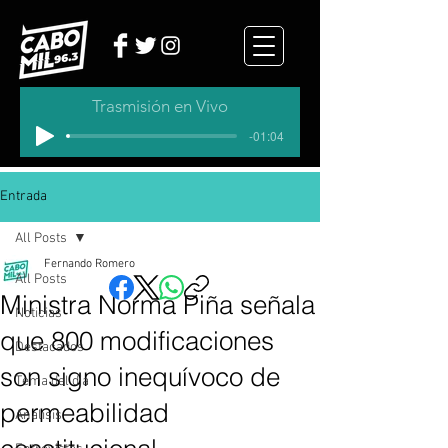
Trasmisión en Vivo
-01:04
Entrada
All Posts
Fernando Romero
All Posts
Ministra Norma Piña señala
Noticias
que 800 modificaciones
Destacados
son signo inequívoco de
Tema del dia
permeabilidad
Analisis