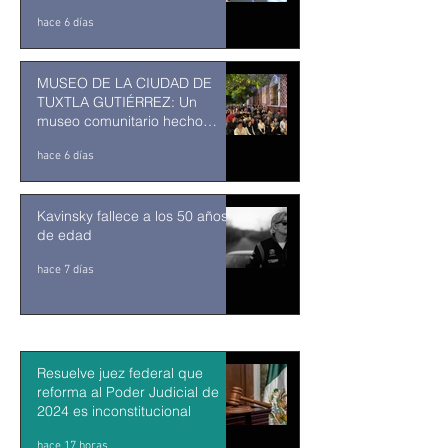
ENTRA EN SU RECTA FINAL
hace 6 días
MUSEO DE LA CIUDAD DE
TUXTLA GUTIÉRREZ: Un
museo comunitario hecho
desde y para la comunidad
hace 6 días
Kavinsky fallece a los 50 años
de edad
hace 7 días
Resuelve juez federal que
reforma al Poder Judicial de
2024 es inconstitucional
hace 17 horas