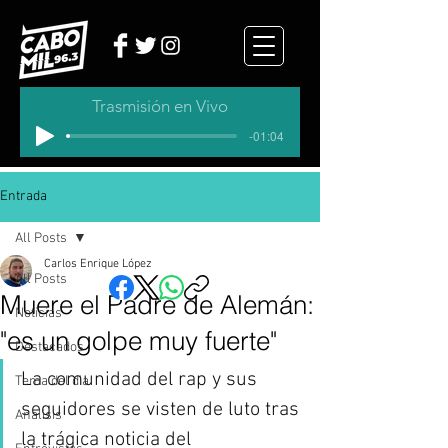
Trasmisión en Vivo
-01:04
Entrada
All Posts
Carlos Enrique López
All Posts
Muere el Padre de Alemán:
Noticias
"es un golpe muy fuerte"
Destacados
La comunidad del rap y sus 
Tema del dia
seguidores se visten de luto tras 
Analisis
la trágica noticia del 