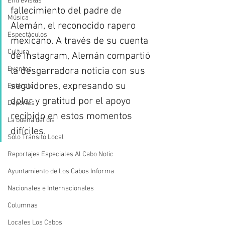
Entrevistas
fallecimiento del padre de 
Música
Alemán, el reconocido rapero 
Espectáculos
mexicano. A través de su cuenta 
Cultura
de Instagram, Alemán compartió 
Eventos
la desgarradora noticia con sus 
seguidores, expresando su 
Entérate
dolor y gratitud por el apoyo 
Deportes
recibido en estos momentos 
La buena del día
difíciles.
Sólo Tránsito Local
Reportajes Especiales Al Cabo Notic
Ayuntamiento de Los Cabos Informa
Nacionales e Internacionales
Columnas
Locales Los Cabos