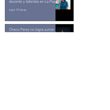
docente y tallerista en La Paz
hace 19 horas
Checo Perez no logra sumar
puntos en Cadillac
hace 4 días
¡YA HAY SEMIFINALISTAS EN
LOS CABOS! EL MIFEL TENNIS
OPEN BY TELCEL OPPO
ENTRA EN SU RECTA FINAL
31 jul
MUSEO DE LA CIUDAD DE
TUXTLA GUTIÉRREZ: Un
museo comunitario hecho
desde y para la comunidad