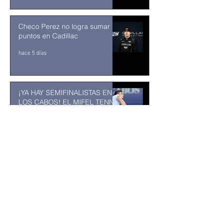
Checo Perez no logra sumar
puntos en Cadillac
hace 5 días
¡YA HAY SEMIFINALISTAS EN
LOS CABOS! EL MIFEL TENNIS
OPEN BY TELCEL OPPO
ENTRA EN SU RECTA FINAL
31 jul
MUSEO DE LA CIUDAD DE
TUXTLA GUTIÉRREZ: Un
museo comunitario hecho
desde y para la comunidad
31 jul