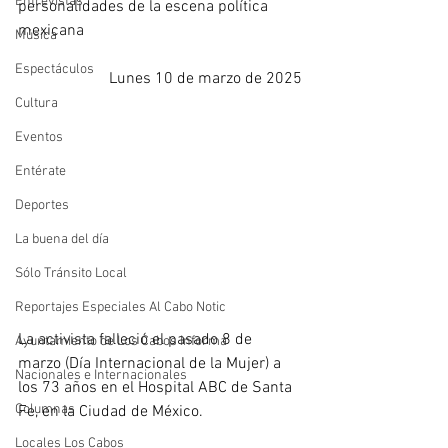
Entrevistas
personalidades de la escena política 
mexicana
Música
Espectáculos
Lunes 10 de marzo de 2025
Cultura
Eventos
Entérate
Deportes
La buena del día
Sólo Tránsito Local
Reportajes Especiales Al Cabo Notic
La activista falleció el pasado 8 de 
Ayuntamiento de Los Cabos Informa
marzo (Día Internacional de la Mujer) a 
Nacionales e Internacionales
los 73 años en el Hospital ABC de Santa 
Columnas
Fe, en la Ciudad de México. 
Locales Los Cabos