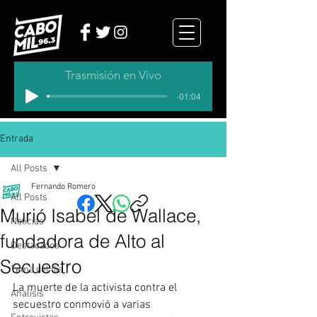
Trasmisión en Vivo
-01:04
Entrada
All Posts
Fernando Romero
All Posts
Murió Isabel de Wallace,
Noticias
fundadora de Alto al
Destacados
Secuestro
Tema del dia
La muerte de la activista contra el 
Analisis
secuestro conmovió a varias 