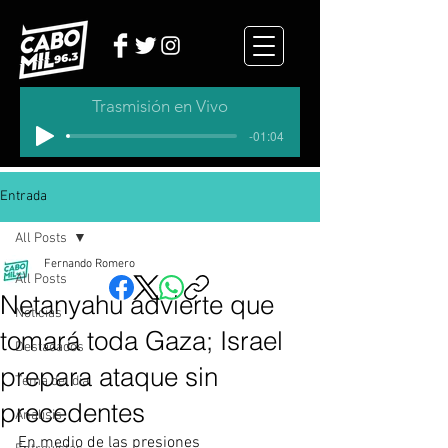
Trasmisión en Vivo
-01:04
Entrada
All Posts
Fernando Romero
All Posts
Netanyahu advierte que
Noticias
tomará toda Gaza; Israel
Destacados
prepara ataque sin
Tema del dia
precedentes
Analisis
En medio de las presiones 