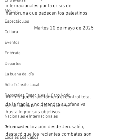
Entrevistas
internacionales por la crisis de 
Música
hambruna que padecen los palestinos
Espectáculos
Martes 20 de mayo de 2025
Cultura
Eventos
Entérate
Deportes
La buena del día
Sólo Tránsito Local
Reportajes Especiales Al Cabo Notic
Afirmó que Israel tomará el control total 
de la franja y no detendrá su ofensiva 
Ayuntamiento de Los Cabos Informa
hasta lograr sus objetivos. 
Nacionales e Internacionales
En una declaración desde Jerusalén, 
Columnas
destacó que los recientes combates son 
Locales Los Cabos