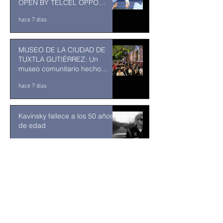
OPEN BY TELCEL OPPO
ENTRA EN SU RECTA FINAL
hace 7 días
MUSEO DE LA CIUDAD DE
TUXTLA GUTIÉRREZ: Un
museo comunitario hecho
desde y para la comunidad
hace 7 días
Kavinsky fallece a los 50 años
de edad
30 jul
Estados Unidos golpea por
todos los frentes al Cartel
Jalisco: frenar las conexiones
con la política mexicana y su