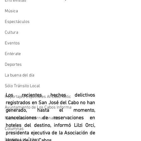
Entrevistas
Música
Espectáculos
Cultura
Eventos
Entérate
Deportes
La buena del día
Sólo Tránsito Local
Los recientes hechos delictivos 
Reportajes Especiales Al Cabo Notic
registrados en San José del Cabo no han 
Ayuntamiento de Los Cabos Informa
generado, hasta el momento, 
cancelaciones de reservaciones en 
Nacionales e Internacionales
hoteles del destino, informó Lilzi Orci, 
Columnas
presidenta ejecutiva de la Asociación de 
Locales Los Cabos
Hoteles de Los Cabos.