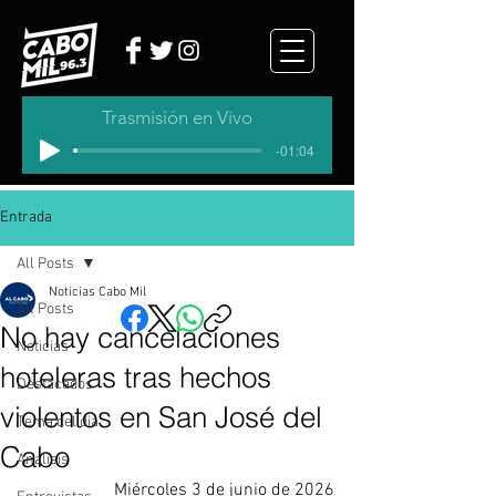
Trasmisión en Vivo
-01:04
Entrada
All Posts
Noticias Cabo Mil
All Posts
No hay cancelaciones
Noticias
hoteleras tras hechos
Destacados
violentos en San José del
Tema del dia
Cabo
Analisis
Miércoles 3 de junio de 2026