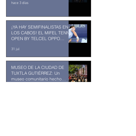
hace 3 días
¡YA HAY SEMIFINALISTAS EN
LOS CABOS! EL MIFEL TENNIS
OPEN BY TELCEL OPPO
ENTRA EN SU RECTA FINAL
31 jul
MUSEO DE LA CIUDAD DE
TUXTLA GUTIÉRREZ: Un
museo comunitario hecho
desde y para la comunidad
31 jul
Abelardo De la Espriella jurará
como presidente de Colombia
bajo un fuerte esquema de
seguridad en Cali