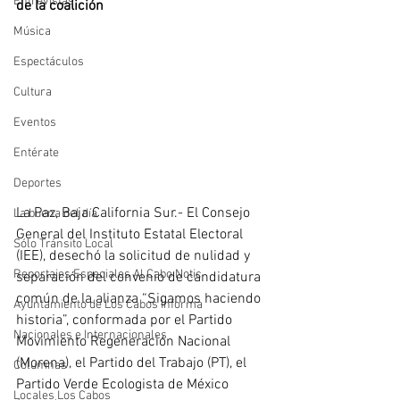
Entrevistas
de la coalición
Música
Espectáculos
Cultura
Eventos
Entérate
Deportes
La Paz, Baja California Sur.- El Consejo 
La buena del día
General del Instituto Estatal Electoral 
Sólo Tránsito Local
(IEE), desechó la solicitud de nulidad y 
Reportajes Especiales Al Cabo Notic
separación del convenio de candidatura 
común de la alianza “Sigamos haciendo 
Ayuntamiento de Los Cabos Informa
historia”, conformada por el Partido 
Nacionales e Internacionales
Movimiento Regeneración Nacional 
(Morena), el Partido del Trabajo (PT), el 
Columnas
Partido Verde Ecologista de México 
Locales Los Cabos