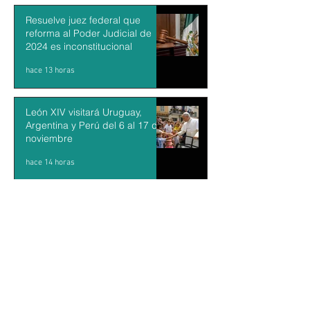
Resuelve juez federal que
reforma al Poder Judicial de
2024 es inconstitucional
hace 13 horas
León XIV visitará Uruguay,
Argentina y Perú del 6 al 17 de
noviembre
hace 14 horas
Sheinbaum firma decreto para
fortalecer transparencia en el
gobierno
hace 15 horas
Kazajistán libera una tigresa
para recuperar una población