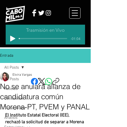
Trasmisión en Vivo
-01:04
Entrada
All Posts
Elvira Vargas
All Posts
No se anulará alianza de
Noticias
candidatura común
Destacados
Morena-PT, PVEM y PANAL
Tema del dia
El Instituto Estatal Electoral (IEE), 
Analisis
rechazó la solicitud de separar a Morena 