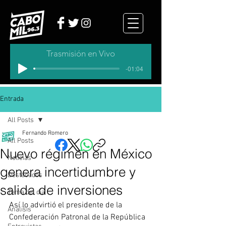
Trasmisión en Vivo
-01:04
Entrada
All Posts
Fernando Romero
All Posts
Nuevo régimen en México
Noticias
genera incertidumbre y
Destacados
salida de inversiones
Tema del dia
Así lo advirtió el presidente de la 
Analisis
Confederación Patronal de la República 