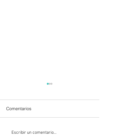
Comentarios
La Fiscalía da un giro
México y Perú
Escribir un comentario...