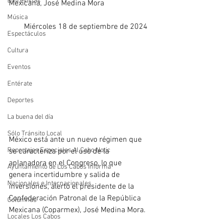
Entrevistas
Mexicana, José Medina Mora
Música
Miércoles 18 de septiembre de 2024
Espectáculos
Cultura
Eventos
Entérate
Deportes
La buena del día
Sólo Tránsito Local
México está ante un nuevo régimen que 
Reportajes Especiales Al Cabo Notic
se caracteriza por el uso de la 
aplanadora en el Congreso, lo que 
Ayuntamiento de Los Cabos Informa
genera incertidumbre y salida de 
Nacionales e Internacionales
inversiones, alertó el presidente de la 
Confederación Patronal de la República 
Columnas
Mexicana (Coparmex), José Medina Mora.
Locales Los Cabos