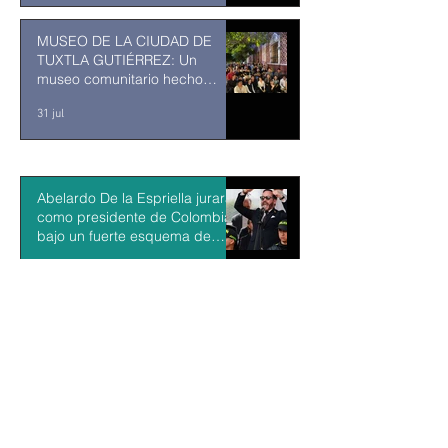
MUSEO DE LA CIUDAD DE
TUXTLA GUTIÉRREZ: Un
museo comunitario hecho
desde y para la comunidad
31 jul
Abelardo De la Espriella jurará
como presidente de Colombia
bajo un fuerte esquema de
seguridad en Cali
hace 1 día
La Fiscalía da un giro político
en el ‘caso Ayotzinapa’ con la
detención del exgobernador de
Guerrero Ángel Aguirre
hace 1 día