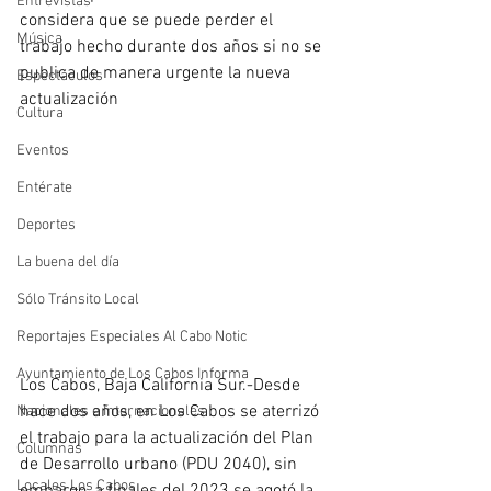
Entrevistas
considera que se puede perder el 
Música
trabajo hecho durante dos años si no se 
publica de manera urgente la nueva 
Espectáculos
actualización
Cultura
Eventos
Entérate
Deportes
La buena del día
Sólo Tránsito Local
Reportajes Especiales Al Cabo Notic
Ayuntamiento de Los Cabos Informa
Los Cabos, Baja California Sur.-Desde 
hace dos años, en Los Cabos se aterrizó 
Nacionales e Internacionales
el trabajo para la actualización del Plan 
Columnas
de Desarrollo urbano (PDU 2040), sin 
Locales Los Cabos