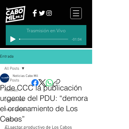
Trasmisión en Vivo
-01:04
Entrada
All Posts
Noticias Cabo Mil
All Posts
Pide CCC la publicación
Noticias
urgente del PDU: “demora
Destacados
el ordenamiento de Los
Tema del dia
Cabos”
Analisis
El sector productivo de Los Cabos 