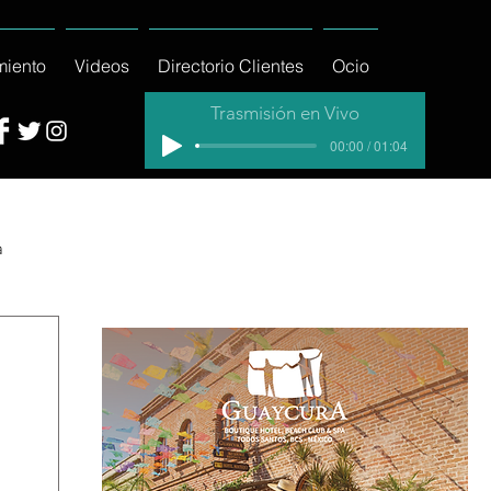
miento
Videos
Directorio Clientes
Ocio
Trasmisión en Vivo
00:00 / 01:04
a
cial