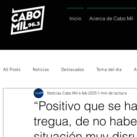
Inicio
Acerca de Cabo Mil
All Posts
Noticias
Destacados
Tema del dia
A
Noticias Cabo Mil
4 feb 2025
1 min de lectura
Eventos
Entérate
Deportes
La buena del día
“Positivo que se h
tregua, de no habe
Ayuntamiento de Los Cabos Informa
Nacionales e Inte
situación muy disru