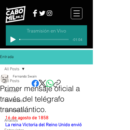
Trasmisión en Vivo
-01:04
Entrada
All Posts
Fernando Swain
All Posts
Primer mensaje oficial a
Noticias
través del telégrafo
Destacados
transatlántico.
Tema del dia
16 de agosto de 1858
Analisis
La reina Victoria del Reino Unido envió 