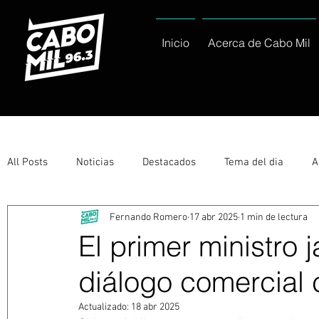
Inicio
Acerca de Cabo Mil
All Posts
Noticias
Destacados
Tema del dia
A
Fernando Romero
17 abr 2025
1 min de lectura
Eventos
Entérate
Deportes
La buena del día
El primer ministro
diálogo comercial c
Ayuntamiento de Los Cabos Informa
Nacionales e Inte
Actualizado:
18 abr 2025