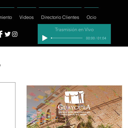
miento
Videos
Directorio Clientes
Ocio
Trasmisión en Vivo
00:00 / 01:04
a
cial