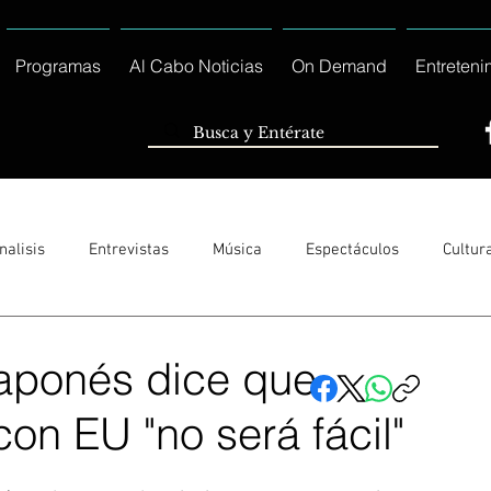
Programas
Al Cabo Noticias
On Demand
Entreteni
nalisis
Entrevistas
Música
Espectáculos
Cultur
Sólo Tránsito Local
Reportajes Especiales Al Cabo Notic
 japonés dice que
on EU "no será fácil"
rnacionales
Columnas
Locales Los Cabos
Servicio So