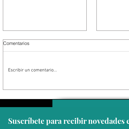
Comentarios
Escribir un comentario...
EU suspende actividades en
Ken Salaza
Michoacán por “amenaza"
“expectati
contra su personal; medida
Sheinbaum;
impacta exportaciones de
Mayo” debe
aguacate mexicano
victoria d
Suscríbete para recibir novedades 