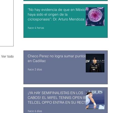
“No hay evidencia de que en México
haya sido el origen de la
ciclosporiasis”: Dr. Arturo Mendoza
hace 4 horas
Checo Perez no logra sumar puntos
Ver todo
en Cadillac
hace 2 días
¡YA HAY SEMIFINALISTAS EN LOS
CABOS! EL MIFEL TENNIS OPEN BY
TELCEL OPPO ENTRA EN SU RECTA
FINAL
hace 6 días