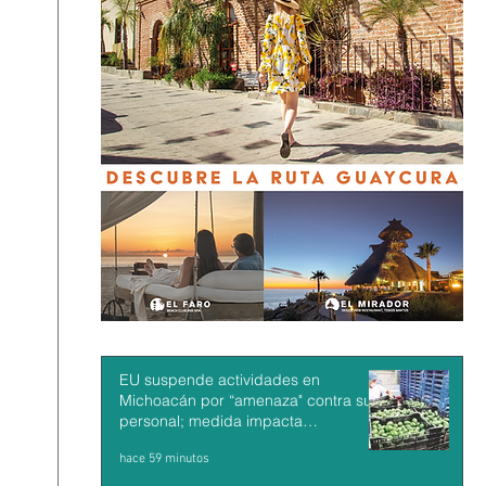
EU suspende actividades en
Michoacán por “amenaza" contra su
personal; medida impacta
exportaciones de aguacate mexicano
hace 59 minutos