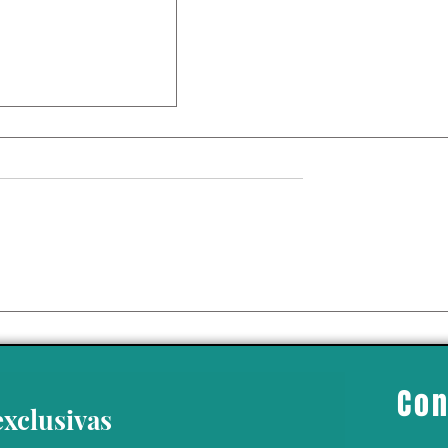
r dice tener
vas grandes” en
 captura de “El
ría ser una
Con
e México y EU
exclusivas