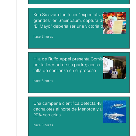
Ken Salazar dice tener “expectativas
grandes” en Sheinbaum; captura de
“El Mayo” debería ser una victoria de
México y EU
hace 2 horas
Hija de Ruffo Appel presenta Comité
por la libertad de su padre; acusa
falta de confianza en el proceso
hace 3 horas
Una campaña científica detecta 48
cachalotes al norte de Menorca y un
20% son crías
hace 3 horas