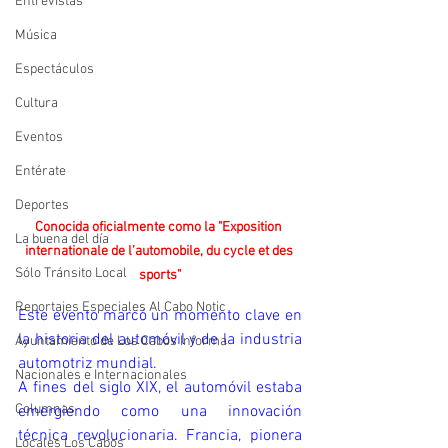
Entrevistas
Música
Espectáculos
Cultura
Eventos
Entérate
Deportes
Conocida oficialmente como la
"Exposition 
La buena del día
internationale de l’automobile, du cycle et des 
Sólo Tránsito Local
sports"
Reportajes Especiales Al Cabo Notic
Este evento marcó un momento clave en 
la historia del automóvil y de la industria 
Ayuntamiento de Los Cabos Informa
automotriz mundial.
Nacionales e Internacionales
A fines del siglo XIX, el automóvil estaba 
Columnas
emergiendo como una innovación 
técnica revolucionaria. Francia, pionera 
Locales Los Cabos