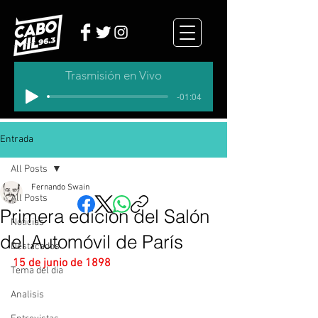
Trasmisión en Vivo
-01:04
Entrada
All Posts
Fernando Swain
All Posts
Primera edición del Salón
Noticias
del Automóvil de París
Destacados
15 de junio de 1898
Tema del dia
Analisis