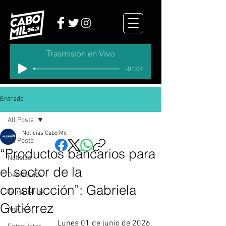
Trasmisión en Vivo
-01:04
Entrada
All Posts
Noticias Cabo Mil
All Posts
“Productos bancarios para
Noticias
el sector de la
Destacados
construcción”: Gabriela
Tema del dia
Gutiérrez
Analisis
Lunes 01 de junio de 2026.