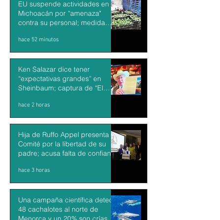
EU suspende actividades en
Michoacán por “amenaza"
contra su personal; medida
impacta exportaciones de
hace 52 minutos
aguacate mexicano
Ken Salazar dice tener
“expectativas grandes” en
Sheinbaum; captura de “El
Mayo” debería ser una victoria
hace 2 horas
de México y EU
Hija de Ruffo Appel presenta
Comité por la libertad de su
padre; acusa falta de confianza
en el proceso
hace 3 horas
Una campaña científica detecta
48 cachalotes al norte de
Menorca y un 20% son crías