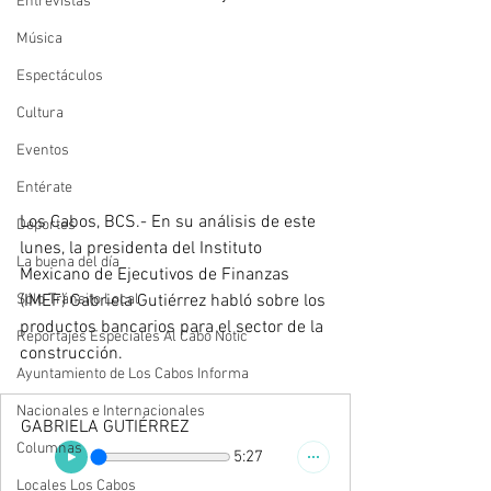
Entrevistas
Música
Espectáculos
Cultura
Eventos
Entérate
Los Cabos, BCS.- En su análisis de este 
Deportes
lunes, la presidenta del Instituto 
La buena del día
Mexicano de Ejecutivos de Finanzas 
(IMEF) Gabriela Gutiérrez habló sobre los 
Sólo Tránsito Local
productos bancarios para el sector de la 
Reportajes Especiales Al Cabo Notic
construcción.
Ayuntamiento de Los Cabos Informa
Nacionales e Internacionales
GABRIELA GUTIÉRREZ
Columnas
5:27
Locales Los Cabos