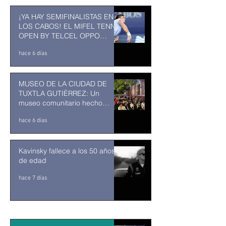
¡YA HAY SEMIFINALISTAS EN
LOS CABOS! EL MIFEL TENNIS
OPEN BY TELCEL OPPO
ENTRA EN SU RECTA FINAL
hace 6 días
MUSEO DE LA CIUDAD DE
TUXTLA GUTIÉRREZ: Un
museo comunitario hecho
desde y para la comunidad
hace 6 días
Kavinsky fallece a los 50 años
de edad
hace 7 días