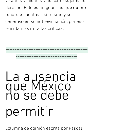
votantes y clientes y no como sujetos de 
derecho. Este es un gobierno que quiere 
rendirse cuentas a sí mismo y ser 
generoso en su autoevaluación, por eso 
le irritan las miradas críticas.
—---------------------------------------------
-----------------------------------
La ausencia 
que México 
no se debe
permitir
Columna de opinión escrita por 
Pascal 