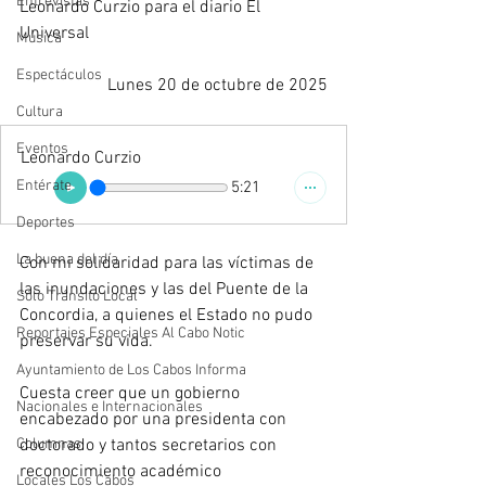
Entrevistas
Leonardo Curzio para el diario El 
Universal
Música
Espectáculos
Lunes 20 de octubre de 2025
Cultura
Eventos
Leonardo Curzio
Entérate
5:21
Deportes
La buena del día
Con mi solidaridad para las víctimas de 
las inundaciones y las del Puente de la 
Sólo Tránsito Local
Concordia, a quienes el Estado no pudo 
Reportajes Especiales Al Cabo Notic
preservar su vida.
Ayuntamiento de Los Cabos Informa
Cuesta creer que un gobierno 
Nacionales e Internacionales
encabezado por una presidenta con 
Columnas
doctorado y tantos secretarios con 
reconocimiento académico 
Locales Los Cabos