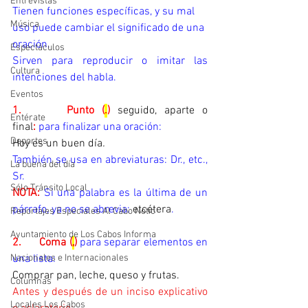
Entrevistas
Tienen funciones específicas, y su mal 
Música
uso puede cambiar el significado de una 
oración.
Espectáculos
Sirven para reproducir o imitar las 
Cultura
intenciones del habla.
Eventos
1.      Punto (
.
) 
seguido, aparte o 
Entérate
final
:
para finalizar una oración:
Deportes
Hoy es un buen día
.
También se usa en abreviaturas: Dr., etc., 
La buena del día
Sr.
Sólo Tránsito Local
NOTA:
Si una palabra es la última de un 
párrafo, ya no se abrevia: 
etcétera
.
Reportajes Especiales Al Cabo Notic
Ayuntamiento de Los Cabos Informa
2.      
Coma (
,
) 
para separar elementos en 
una lista:
Nacionales e Internacionales
Comprar pan, leche, queso y frutas.
Columnas
Antes y después de un inciso explicativo 
Locales Los Cabos