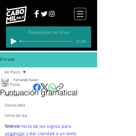
Trasmisión en Vivo
-01:04
Entrada
All Posts
Fernando Swain
All Posts
Puntuación gramatical
Noticias
Destacados
Tema del dia
Uso correcto de los signos para 
Analisis
organizar y dar claridad a un texto. 