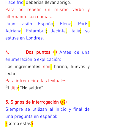
Hace frío
;
 deberías llevar abrigo.
Para no repetir un mismo verbo y 
alternando con comas:
Juan visitó España
;
 Elena
,
París
;
Adriana
,
Estambul
;
Jacinta
,
Italia
;
yo 
estuve en Londres.
4.      
Dos puntos (
:
) 
Antes de una 
enumeración o explicación:
Los ingredientes 
son
:
 harina, huevos y 
leche.
Para introducir citas textuales:
Él 
dijo
:
 “No saldré”.
5. Signos de interrogación (
¿?
)
Siempre se utilizan al inicio y final de 
una pregunta en español:
¿
Cómo estás
?