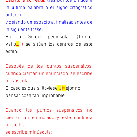
Escritura correcta:
tres puntos unidos a 
la última palabra o el signo ortográfico 
anterior          
y dejando un espacio al finalizar, antes de 
la siguiente frase.
En la Grecia peninsular (Tirinto, 
Vafio
…
 )
se sitúan los centros de este 
estilo.
Después de los puntos suspensivos, 
cuando cierran un enunciado, se escribe 
mayúscula:
El caso es que si lloviese
…
M
ejor no 
pensar cosa tan improbable.
Cuando los puntos suspensivos no 
cierran un enunciado y éste continúa 
tras ellos, 
se escribe minúscula: