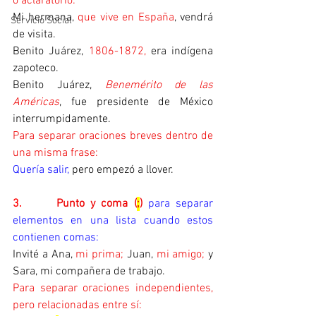
o aclaratorio:
Mi hermana, 
que vive en España
, vendrá 
Servicio Social
de visita.
Benito Juárez, 
1806-1872,
 era indígena 
zapoteco.
Benito Juárez, 
Benemérito de las 
Américas
, fue presidente de México 
interrumpidamente.
Para separar oraciones breves dentro de 
una misma frase:
Quería salir, 
pero empezó a llover.
3.      
Punto y coma (
;
) 
para separar 
elementos en una lista cuando estos 
contienen comas:
Invité a Ana, 
mi prima; 
Juan, 
mi amigo; 
y 
Sara, mi compañera de trabajo.
Para separar oraciones independientes, 
pero relacionadas entre sí: