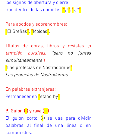
los signos de abertura y cierre 
irán dentro de las comillas:
 “
¡ !
”
, 
“
¿ ?
”
Para apodos y sobrenombres:
“
El Greñas
”
, 
“
Molcas
”
.
Títulos de obras, libros y revistas (o 
también cursivas, 
“pero no juntas 
simultáneamente”
)
“
Las profecías de Nostradamus
”
Las profecías de Nostradamus
En palabras extranjeras:
Permanecer en 
“
stand by
”
9. Guion (
-
) y raya (
—
)
El guion corto
(
-
)
se usa para dividir 
palabras al final de una línea o en 
compuestos:  