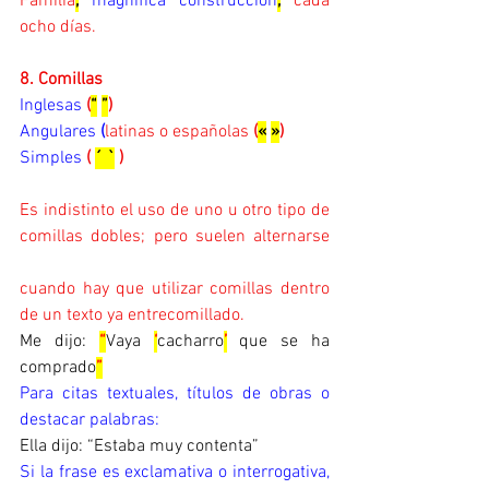
Familia
,
magnífica construcción
,
cada 
ocho días.
8. Comillas
Inglesas
(
“
”
)
Angulares
 (
latinas o españolas
 (
«
»
)
Simples
( 
´ `
 )
Es indistinto el uso de uno u otro tipo de 
comillas dobles; pero suelen alternarse 
cuando hay que utilizar comillas dentro 
de un texto ya entrecomillado.
Me dijo: 
“
Vaya 
‘
cacharro
’
 que se ha 
comprado
”
Para citas textuales, títulos de obras o 
destacar palabras:
Ella dijo: “Estaba muy contenta”
Si la frase es exclamativa o interrogativa, 