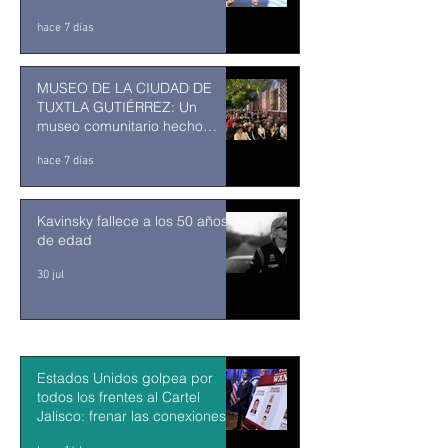
ENTRA EN SU RECTA FINAL
hace 7 días
MUSEO DE LA CIUDAD DE
TUXTLA GUTIÉRREZ: Un
museo comunitario hecho
desde y para la comunidad
hace 7 días
Kavinsky fallece a los 50 años
de edad
30 jul
Estados Unidos golpea por
todos los frentes al Cartel
Jalisco: frenar las conexiones
con la política mexicana y su