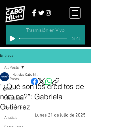
Trasmisión en Vivo
-01:04
Entrada
All Posts
Noticias Cabo Mil
All Posts
“¿Qué son los créditos de
Noticias
nómina?”: Gabriela
Destacados
Gutiérrez
Tema del dia
Lunes 21 de julio de 2025
Analisis