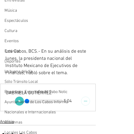
Entrevistas
Música
Espectáculos
Cultura
Eventos
Los Cabos, BCS.- En su análisis de este 
Entérate
lunes, la presidenta nacional del 
Deportes
Instituto Mexicano de Ejecutivos de 
La buena del día
Finanzas, habló sobre el tema.
Sólo Tránsito Local
Reportajes Especiales Al Cabo Notic
GABRIELA GUTIÉRREZ
5:04
Ayuntamiento de Los Cabos Informa
Nacionales e Internacionales
Analisis
Columnas
Locales Los Cabos