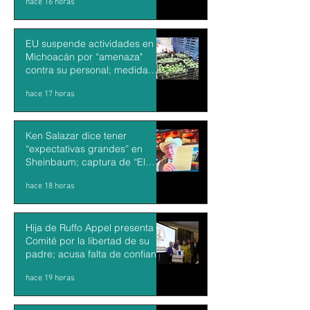
hace 16 horas
músculo económico
EU suspende actividades en
Michoacán por “amenaza"
contra su personal; medida
impacta exportaciones de
hace 17 horas
aguacate mexicano
Ken Salazar dice tener
“expectativas grandes” en
Sheinbaum; captura de “El
Mayo” debería ser una victoria
hace 18 horas
de México y EU
Hija de Ruffo Appel presenta
Comité por la libertad de su
padre; acusa falta de confianza
en el proceso
hace 19 horas