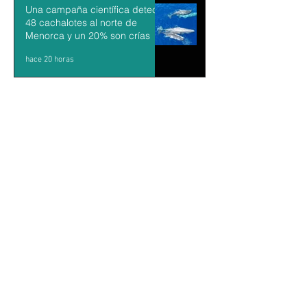
Una campaña científica detecta
48 cachalotes al norte de
Menorca y un 20% son crías
hace 20 horas