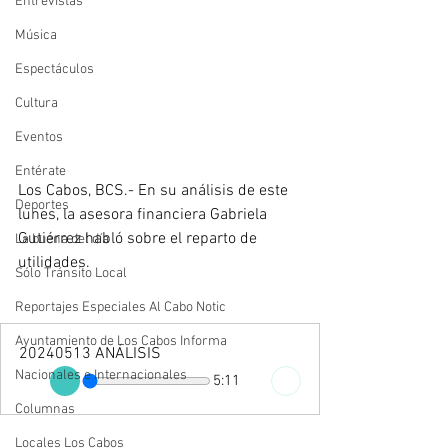
Entrevistas
Música
Espectáculos
Cultura
Eventos
Entérate
Los Cabos, BCS.- En su análisis de este 
Deportes
lunes, la asesora financiera Gabriela 
Gutiérrez habló sobre el reparto de 
La buena del día
utilidades. 
Sólo Tránsito Local
Reportajes Especiales Al Cabo Notic
Ayuntamiento de Los Cabos Informa
20240513 ANÁLISIS
Nacionales e Internacionales
5:11
Columnas
Locales Los Cabos