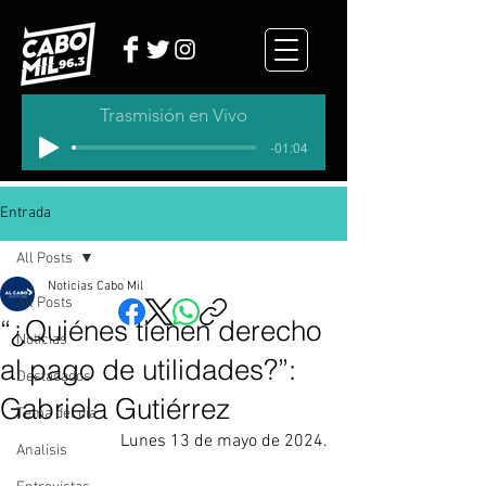
Trasmisión en Vivo
-01:04
Entrada
All Posts
Noticias Cabo Mil
All Posts
“¿Quiénes tienen derecho
Noticias
al pago de utilidades?”:
Destacados
Gabriela Gutiérrez
Tema del dia
Lunes 13 de mayo de 2024.
Analisis