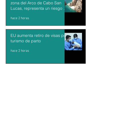
zona del Arco de Cabo San
Lucas, representa un riesgo es
una zona inestable : Francisco
hace 2 horas
Cota"
EU aumenta retiro de visas por
turismo de parto
hace 2 horas