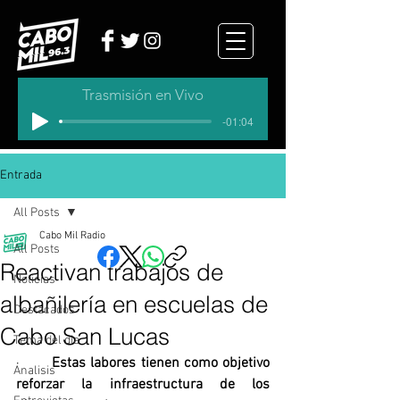
Trasmisión en Vivo
-01:04
Entrada
All Posts
Cabo Mil Radio
All Posts
Reactivan trabajos de
Noticias
albañilería en escuelas de
Destacados
Cabo San Lucas
Tema del dia
·       
Estas labores tienen como objetivo 
Analisis
reforzar la infraestructura de los 