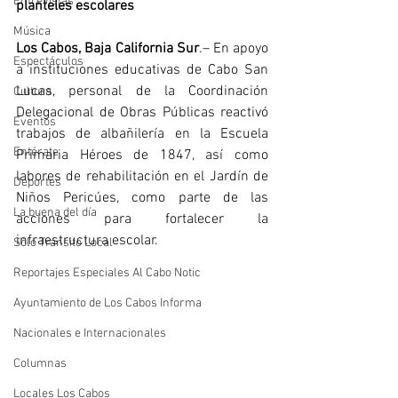
Entrevistas
planteles escolares
Música
Los Cabos, Baja California Sur
.– En apoyo 
Espectáculos
a instituciones educativas de Cabo San 
Lucas, personal de la Coordinación 
Cultura
Delegacional de Obras Públicas reactivó 
Eventos
trabajos de albañilería en la Escuela 
Entérate
Primaria Héroes de 1847, así como 
labores de rehabilitación en el Jardín de 
Deportes
Niños Pericúes, como parte de las 
La buena del día
acciones para fortalecer la 
infraestructura escolar.
Sólo Tránsito Local
Reportajes Especiales Al Cabo Notic
Ayuntamiento de Los Cabos Informa
Nacionales e Internacionales
Columnas
Locales Los Cabos