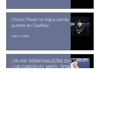
Checo Perez no logra sumar
puntos en Cadillac
hace 4 días
¡YA HAY SEMIFINALISTAS EN
LOS CABOS! EL MIFEL TENNIS
OPEN BY TELCEL OPPO
ENTRA EN SU RECTA FINAL
31 jul
MUSEO DE LA CIUDAD DE
TUXTLA GUTIÉRREZ: Un
museo comunitario hecho
desde y para la comunidad
31 jul