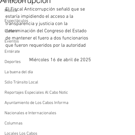
Anticorrupción
Entrevistas
El Fiscal Anticorrupción señaló que se 
Música
estaría impidiendo el acceso a la 
Espectáculos
transparencia y justicia con la 
determinación del Congreso del Estado 
Cultura
de mantener el fuero a dos funcionarios 
Eventos
que fueron requeridos por la autoridad
Entérate
Miércoles 16 de abril de 2025
Deportes
La buena del día
Sólo Tránsito Local
Reportajes Especiales Al Cabo Notic
Ayuntamiento de Los Cabos Informa
Nacionales e Internacionales
Columnas
Locales Los Cabos