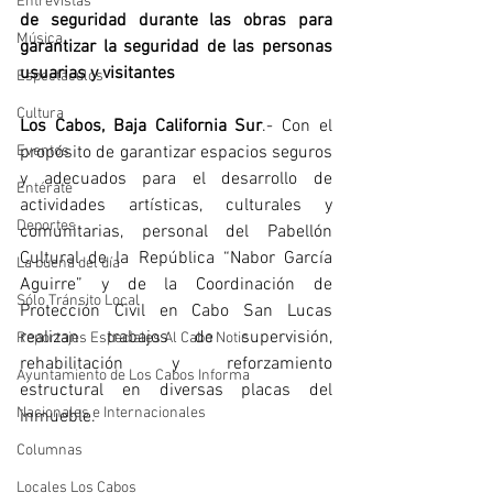
Entrevistas
de seguridad durante las obras para 
Música
garantizar la seguridad de las personas 
usuarias y visitantes
Espectáculos
Cultura
Los Cabos, Baja California Sur
.- Con el 
Eventos
propósito de garantizar espacios seguros 
y adecuados para el desarrollo de 
Entérate
actividades artísticas, culturales y 
Deportes
comunitarias, personal del Pabellón 
Cultural de la República “Nabor García 
La buena del día
Aguirre” y de la Coordinación de 
Sólo Tránsito Local
Protección Civil en Cabo San Lucas 
realizan trabajos de supervisión, 
Reportajes Especiales Al Cabo Notic
rehabilitación y reforzamiento 
Ayuntamiento de Los Cabos Informa
estructural en diversas placas del 
Nacionales e Internacionales
inmueble.
Columnas
Locales Los Cabos