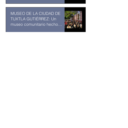
MUSEO DE LA CIUDAD DE
TUXTLA GUTIÉRREZ: Un
museo comunitario hecho
desde y para la comunidad
hace 6 días
Kavinsky fallece a los 50 años
de edad
hace 7 días
Hija de Ruffo Appel presenta
Comité por la libertad de su
padre; acusa falta de confianza
en el proceso
hace 60 minutos