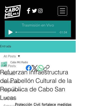
Trasmisión en Vivo
-01:04
Entrada
All Posts
Cabo Mil Radio
All Posts
Refuerzan infraestructura
Noticias
del Pabellón Cultural de la
Destacados
República de Cabo San
Tema del dia
Lucas
Analisis
·       
Protección Civil fortalece medidas 