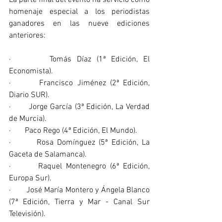
La parte final del evento ha servicio como 
homenaje especial a los periodistas 
ganadores en las nueve ediciones 
anteriores:
·       Tomás Díaz (1ª Edición, El 
Economista).
·       Francisco Jiménez (2ª Edición, 
Diario SUR).
·       Jorge García (3ª Edición, La Verdad 
de Murcia).
·       Paco Rego (4ª Edición, El Mundo).
·       Rosa Domínguez (5ª Edición, La 
Gaceta de Salamanca).
·       Raquel Montenegro (6ª Edición, 
Europa Sur).
·       José María Montero y Ángela Blanco 
(7ª Edición, Tierra y Mar - Canal Sur 
Televisión).