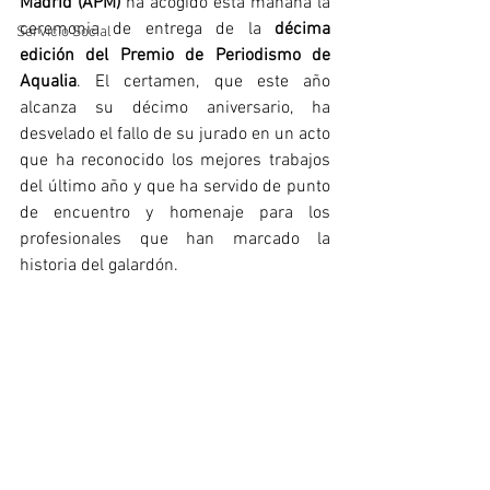
Madrid (APM)
 ha acogido esta mañana la 
ceremonia de entrega de la 
décima 
Servicio Social
edición del Premio de Periodismo de 
Aqualia
. El certamen, que este año 
alcanza su décimo aniversario, ha 
desvelado el fallo de su jurado en un acto 
que ha reconocido los mejores trabajos 
del último año y que ha servido de punto 
de encuentro y homenaje para los 
profesionales que han marcado la 
historia del galardón.