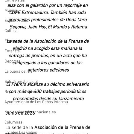
Entrevistas
alza con el galardón por un reportaje en 
Música
COPE Extremadura. También han sido 
premiados profesionales de Onda Cero 
Espectáculos
Segovia, Jaén Hoy, El Mundo y Retema
Cultura
Eventos
La sede de la Asociación de la Prensa de 
Madrid ha acogido esta mañana la 
Entérate
entrega de premios, en un acto que ha 
Deportes
congregado a los ganadores de las 
anteriores ediciones
La buena del día
Sólo Tránsito Local
El Premio alcanza su décimo aniversario 
con más de 600 trabajos periodísticos 
Reportajes Especiales Al Cabo Notic
presentados desde su lanzamiento
Ayuntamiento de Los Cabos Informa
Nacionales e Internacionales
Junio de 2026
Columnas
La sede de la 
Asociación de la Prensa de 
Locales Los Cabos