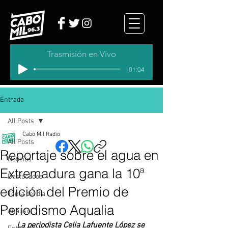
Trasmisión en Vivo
-01:04
Entrada
All Posts
Cabo Mil Radio
All Posts
Reportaje sobre el agua en
Noticias
Extremadura gana la 10ª
Destacados
edición del Premio de
Tema del dia
Periodismo Aqualia
Analisis
La periodista Celia Lafuente López se 