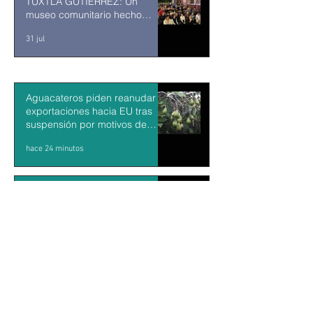
TUXTLA GUTIÉRREZ: Un
museo comunitario hecho
desde y para la comunidad
31 jul
Aguacateros piden reanudar
exportaciones hacia EU tras
suspensión por motivos de
seguridad
hace 24 minutos
KARLA SOTELO: Escritora,
docente y tallerista en La Paz
hace 53 minutos
" Está restringido el acceso a la
zona del Arco de Cabo San
Lucas, representa un riesgo es