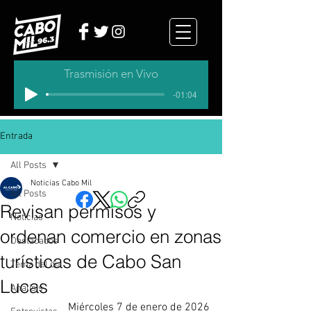
Trasmisión en Vivo
-01:04
Entrada
All Posts
Noticias Cabo Mil
All Posts
Revisan permisos y
Noticias
ordenan comercio en zonas
Destacados
turísticas de Cabo San
Tema del dia
Lucas
Analisis
Miércoles 7 de enero de 2026