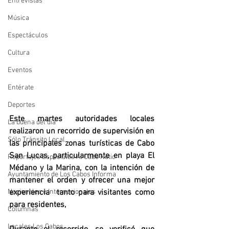
Entrevistas
Música
Espectáculos
Cultura
Eventos
Entérate
Deportes
Este martes autoridades locales 
La buena del día
realizaron un recorrido de supervisión en 
Sólo Tránsito Local
las principales zonas turísticas de Cabo 
San Lucas, particularmente en playa El 
Reportajes Especiales Al Cabo Notic
Médano y la Marina, con la intención de 
Ayuntamiento de Los Cabos Informa
mantener el orden y ofrecer una mejor 
Nacionales e Internacionales
experiencia  tanto para visitantes como 
para residentes,
Columnas
Locales Los Cabos