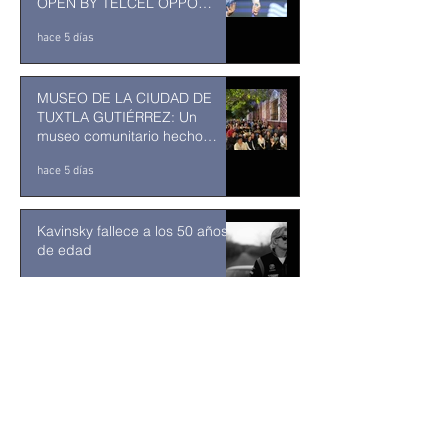
OPEN BY TELCEL OPPO
ENTRA EN SU RECTA FINAL
hace 5 días
MUSEO DE LA CIUDAD DE
TUXTLA GUTIÉRREZ: Un
museo comunitario hecho
desde y para la comunidad
hace 5 días
Kavinsky fallece a los 50 años
de edad
hace 6 días
Resuelve juez federal que
reforma al Poder Judicial de
2024 es inconstitucional