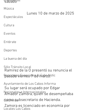
Entrevistas
sábado
Música
Lunes 10 de marzo de 2025
Espectáculos
Cultura
Eventos
Entérate
Deportes
La buena del día
Sólo Tránsito Local
Ramírez de la O presentó su renuncia el 
Reportajes Especiales Al Cabo Notic
pasado viernes 7 de marzo. 
Ayuntamiento de Los Cabos Informa
Su lugar será ocupado por Edgar 
Nacionales e Internacionales
Amador Zamora, quien se desempeñaba 
como subsecretario de Hacienda. 
Columnas
Zamora es licenciado en economía por 
Locales Los Cabos