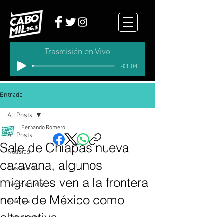
Trasmisión en Vivo
-01:04
Entrada
All Posts
Fernando Romero
All Posts
Sale de Chiapas nueva
Noticias
caravana, algunos
Destacados
migrantes ven a la frontera
Tema del dia
norte de México como
Analisis