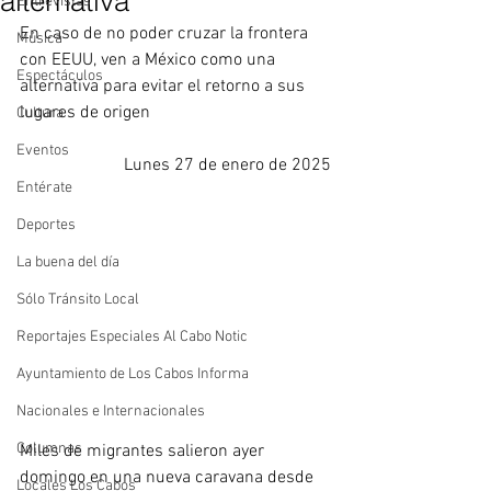
alternativa
Entrevistas
En caso de no poder cruzar la frontera 
Música
con EEUU, ven a México como una 
Espectáculos
alternativa para evitar el retorno a sus 
lugares de origen
Cultura
Eventos
Lunes 27 de enero de 2025
Entérate
Deportes
La buena del día
Sólo Tránsito Local
Reportajes Especiales Al Cabo Notic
Ayuntamiento de Los Cabos Informa
Nacionales e Internacionales
Columnas
Miles de migrantes salieron ayer 
domingo en una nueva caravana desde 
Locales Los Cabos