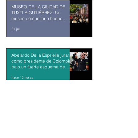
MUSEO DE LA CIUDAD DE
TUXTLA GUTIÉRREZ: Un
museo comunitario hecho
desde y para la comunidad
31 jul
Abelardo De la Espriella jurará
como presidente de Colombia
bajo un fuerte esquema de
seguridad en Cali
hace 16 horas
La Fiscalía da un giro político
en el ‘caso Ayotzinapa’ con la
detención del exgobernador de
Guerrero Ángel Aguirre
hace 17 horas
México y Perú restablecen las