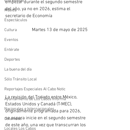
Entrevistas
empezar durante el segundo semestre 
del año, ya no en 2026, estima el 
Música
secretario de Economía
Espectáculos
Martes 13 de mayo de 2025
Cultura
Eventos
Entérate
Deportes
La buena del día
Sólo Tránsito Local
Reportajes Especiales Al Cabo Notic
La revisión del Tratado entre México, 
Ayuntamiento de Los Cabos Informa
Estados Unidos y Canadá (T-MEC), 
Nacionales e Internacionales
originalmente programada para 2026, 
se espera inicie en el segundo semestre 
Columnas
de este año, una vez que transcurran los 
Locales Los Cabos