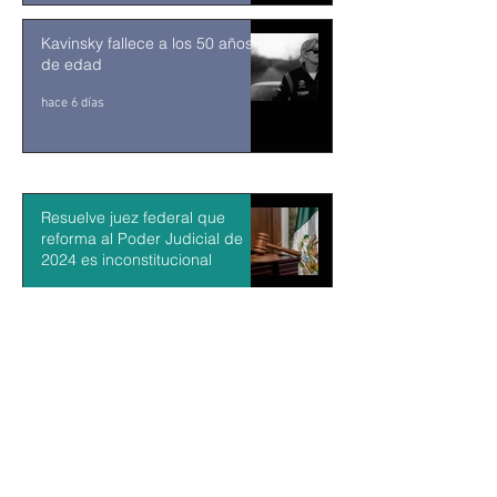
Kavinsky fallece a los 50 años
de edad
hace 6 días
Resuelve juez federal que
reforma al Poder Judicial de
2024 es inconstitucional
hace 6 horas
León XIV visitará Uruguay,
Argentina y Perú del 6 al 17 de
noviembre
hace 7 horas