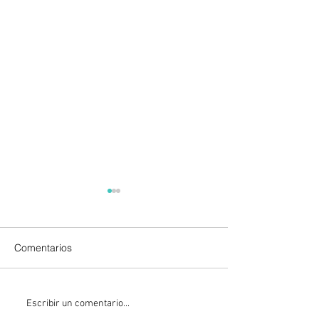
Comentarios
León XIV visitará Uruguay,
Sheinbaum firma
Escribir un comentario...