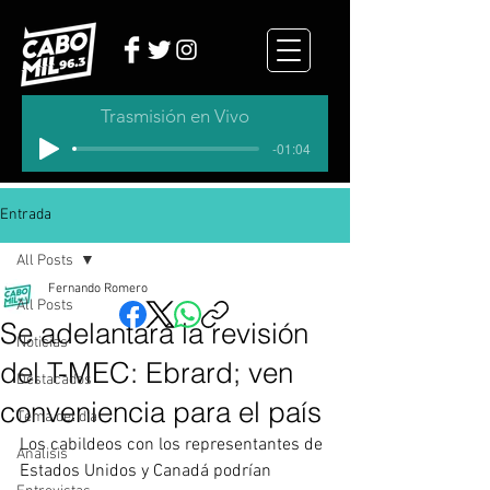
Trasmisión en Vivo
-01:04
Entrada
All Posts
Fernando Romero
All Posts
Se adelantará la revisión
Noticias
del T-MEC: Ebrard; ven
Destacados
conveniencia para el país
Tema del dia
Los cabildeos con los representantes de 
Analisis
Estados Unidos y Canadá podrían 