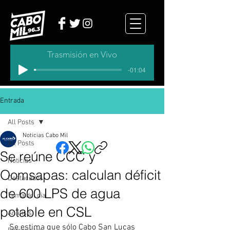
Trasmisión en Vivo
-01:04
Entrada
All Posts
Noticias Cabo Mil
All Posts
Se reúne CCC y
Noticias
Oomsapas: calculan déficit
Destacados
de 600 LPS de agua
Tema del dia
potable en CSL
Analisis
Se estima que sólo Cabo San Lucas 