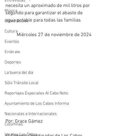
Entrevistas
necesita un aproximado de mil litros por 
Música
segundo para garantizar el abasto de 
agua potable para todas las familias 
Espectáculos
Cultura
Miércoles 27 de noviembre de 2024
Eventos
Entérate
Deportes
La buena del día
Sólo Tránsito Local
Reportajes Especiales Al Cabo Notic
Ayuntamiento de Los Cabos Informa
Nacionales e Internacionales
Por: Grace Gámez
Columnas
Locales Los Cabos