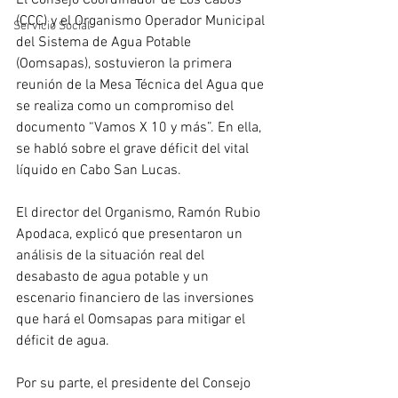
El Consejo Coordinador de Los Cabos 
(CCC) y el Organismo Operador Municipal 
Servicio Social
del Sistema de Agua Potable 
(Oomsapas), sostuvieron la primera 
reunión de la Mesa Técnica del Agua que 
se realiza como un compromiso del 
documento “Vamos X 10 y más”. En ella, 
se habló sobre el grave déficit del vital 
líquido en Cabo San Lucas. 
El director del Organismo, Ramón Rubio 
Apodaca, explicó que presentaron un 
análisis de la situación real del 
desabasto de agua potable y un 
escenario financiero de las inversiones 
que hará el Oomsapas para mitigar el 
déficit de agua. 
Por su parte, el presidente del Consejo 