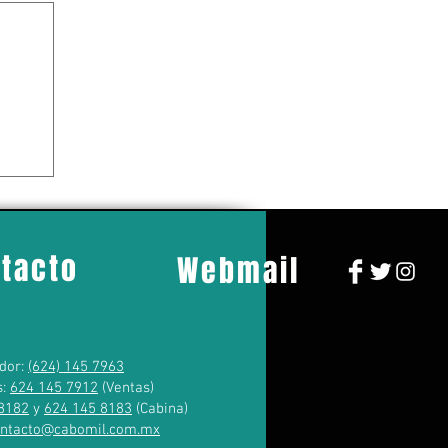
tacto
Webmail
dor:
(624) 145 7963
s:
624 145 7912
(Ventas)
8182
y
624 145 8183
(Cabina)
ontacto@cabomil.com.mx