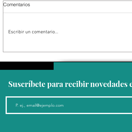
Comentarios
Escribir un comentario...
Abelardo De la Espriella
La Fiscalía
jurará como presidente de
en el ‘caso
Colombia bajo un fuerte
detención 
esquema de seguridad en
de Guerrer
Cali
Suscríbete para recibir novedades 