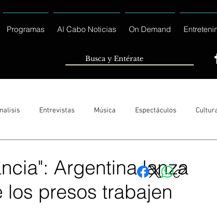
Programas
Al Cabo Noticias
On Demand
Entreteni
nalisis
Entrevistas
Música
Espectáculos
Cultur
Sólo Tránsito Local
Reportajes Especiales Al Cabo Notic
ncia": Argentina lanza
los presos trabajen
rnacionales
Columnas
Locales Los Cabos
Servicio So