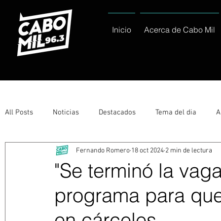
Inicio
Acerca de Cabo Mil
All Posts
Noticias
Destacados
Tema del dia
A
Fernando Romero
18 oct 2024
2 min de lectura
Eventos
Entérate
Deportes
La buena del día
"Se terminó la vaga
programa para que 
Ayuntamiento de Los Cabos Informa
Nacionales e Inte
en cárceles