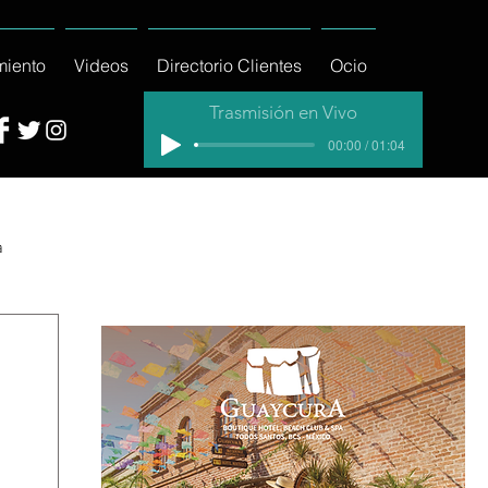
miento
Videos
Directorio Clientes
Ocio
Trasmisión en Vivo
00:00 / 01:04
a
cial