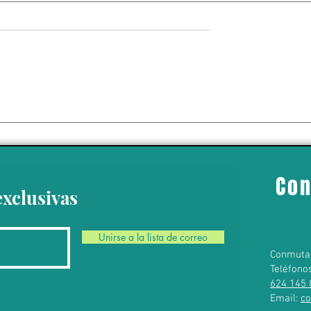
 da un giro político
 Ayotzinapa’ con la
del exgobernador
o Ángel Aguirre
Con
exclusivas
Unirse a la lista de correo
Conmuta
Teléfono
624 145 
Email:
c