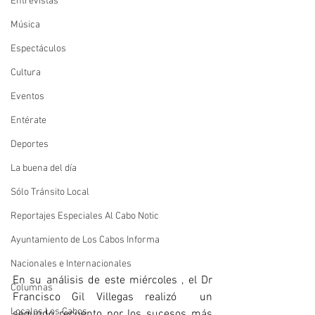
Entrevistas
Música
Espectáculos
Cultura
Eventos
Entérate
Deportes
La buena del día
Sólo Tránsito Local
Reportajes Especiales Al Cabo Notic
Ayuntamiento de Los Cabos Informa
Nacionales e Internacionales
En su análisis de este miércoles , el Dr 
Columnas
Francisco Gil Villegas realizó  un 
Locales Los Cabos
segundo recuento por los sucesos más 