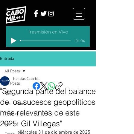
Trasmisión en Vivo
-01:04
Entrada
All Posts
Noticias Cabo Mil
All Posts
"Segunda parte del balance
Noticias
de los sucesos geopolíticos
Destacados
más relevantes de este
Tema del dia
2025: Gil Villegas"
Analisis
Miércoles 31 de diciembre de 2025