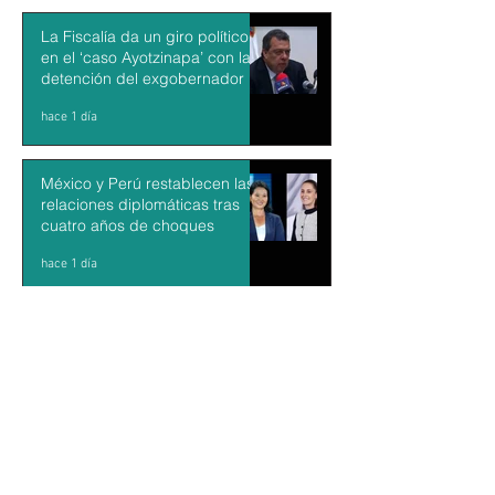
La Fiscalía da un giro político
en el ‘caso Ayotzinapa’ con la
detención del exgobernador de
Guerrero Ángel Aguirre
hace 1 día
México y Perú restablecen las
relaciones diplomáticas tras
cuatro años de choques
hace 1 día
Aguacateros piden reanudar
exportaciones hacia EU tras
suspensión por motivos de
seguridad
hace 2 días
KARLA SOTELO: Escritora,