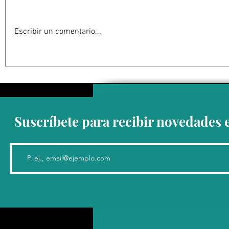
Escribir un comentario...
Resuelve juez federal que
León XIV v
reforma al Poder Judicial de
Argentina y
2024 es inconstitucional
de noviem
Suscríbete para recibir novedades 