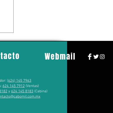
tacto
Webmail
dor:
(624) 145 7963
s:
624 145 7912
(Ventas)
8182
y
624 145 8183
(Cabina)
ontacto@cabomil.com.mx