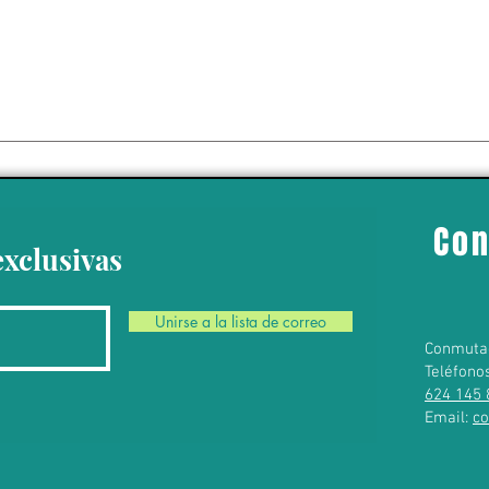
isitará Uruguay,
 Perú del 6 al 17
bre
Con
exclusivas
Unirse a la lista de correo
Conmuta
Teléfono
624 145 
Email:
c