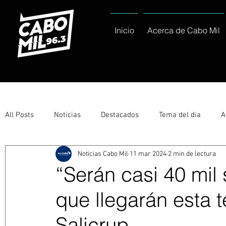
Inicio
Acerca de Cabo Mil
All Posts
Noticias
Destacados
Tema del dia
A
Noticias Cabo Mil
11 mar 2024
2 min de lectura
Eventos
Entérate
Deportes
La buena del día
“Serán casi 40 mil 
que llegarán esta 
Ayuntamiento de Los Cabos Informa
Nacionales e Inte
Salicrup