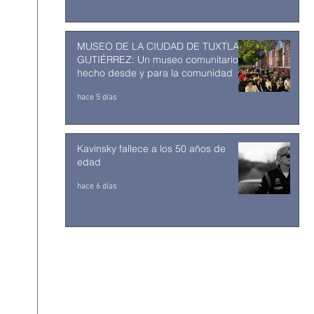
MUSEO DE LA CIUDAD DE TUXTLA
GUTIÉRREZ: Un museo comunitario
hecho desde y para la comunidad
hace 5 días
Kavinsky fallece a los 50 años de
edad
hace 6 días