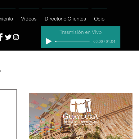
miento
Videos
Directorio Clientes
Ocio
Trasmisión en Vivo
00:00 / 01:04
a
cial