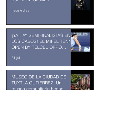
hace 4 días
¡YA HAY SEMIFINALISTAS EN
LOS CABOS! EL MIFEL TENNIS
OPEN BY TELCEL OPPO
ENTRA EN SU RECTA FINAL
31 jul
MUSEO DE LA CIUDAD DE
TUXTLA GUTIÉRREZ: Un
museo comunitario hecho
desde y para la comunidad
31 jul
Abelardo De la Espriella jurará
como presidente de Colombia
bajo un fuerte esquema de