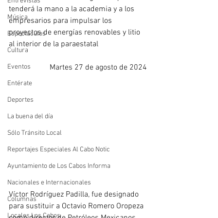
Entrevistas
tenderá la mano a la academia y a los 
Música
empresarios para impulsar los 
proyectos de energías renovables y litio 
Espectáculos
al interior de la paraestatal
Cultura
Eventos
Martes 27 de agosto de 2024
Entérate
Deportes
La buena del día
Sólo Tránsito Local
Reportajes Especiales Al Cabo Notic
Ayuntamiento de Los Cabos Informa
Nacionales e Internacionales
Víctor Rodríguez Padilla, fue designado 
Columnas
para sustituir a Octavio Romero Oropeza 
Locales Los Cabos