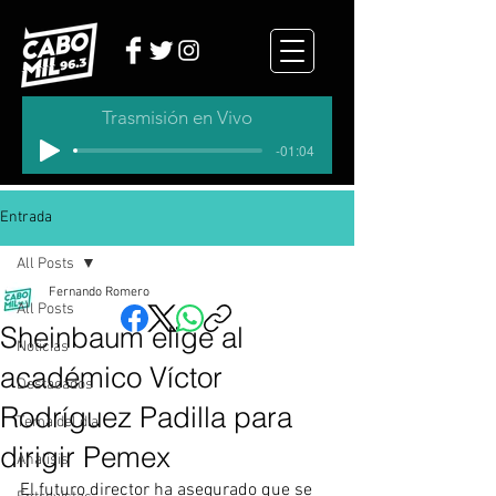
Trasmisión en Vivo
-01:04
Entrada
All Posts
Fernando Romero
All Posts
Sheinbaum elige al
Noticias
académico Víctor
Destacados
Rodríguez Padilla para
Tema del dia
dirigir Pemex
Analisis
El futuro director ha asegurado que se 