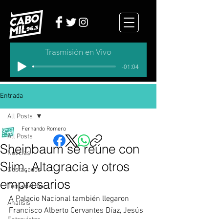
Trasmisión en Vivo
-01:04
Entrada
All Posts
Fernando Romero
All Posts
Sheinbaum se reúne con
Noticias
Slim, Altagracia y otros
Destacados
empresarios
Tema del dia
A Palacio Nacional también llegaron 
Analisis
Francisco Alberto Cervantes Díaz, Jesús 