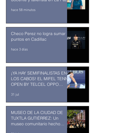
hace 58 minutos
Checo Perez no logra sumar
puntos en Cadillac
hace 3 días
¡YA HAY SEMIFINALISTAS EN
LOS CABOS! EL MIFEL TENNIS
OPEN BY TELCEL OPPO
ENTRA EN SU RECTA FINAL
31 jul
MUSEO DE LA CIUDAD DE
TUXTLA GUTIÉRREZ: Un
museo comunitario hecho
desde y para la comunidad