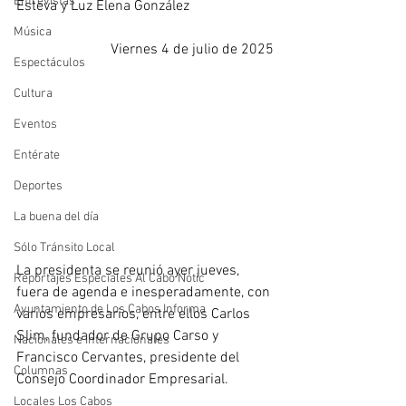
Entrevistas
Esteva y Luz Elena González
Música
Viernes 4 de julio de 2025
Espectáculos
Cultura
Eventos
Entérate
Deportes
La buena del día
Sólo Tránsito Local
La presidenta se reunió ayer jueves, 
Reportajes Especiales Al Cabo Notic
fuera de agenda e inesperadamente, con 
Ayuntamiento de Los Cabos Informa
varios empresarios, entre ellos Carlos 
Slim, fundador de Grupo Carso y 
Nacionales e Internacionales
Francisco Cervantes, presidente del 
Columnas
Consejo Coordinador Empresarial.
Locales Los Cabos