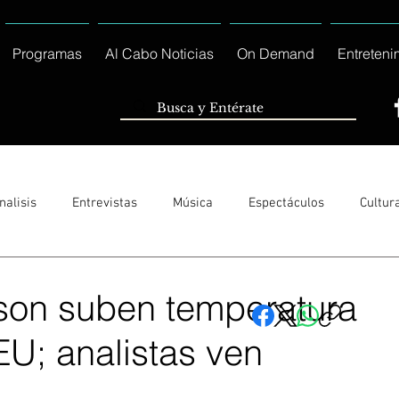
Programas
Al Cabo Noticias
On Demand
Entreteni
nalisis
Entrevistas
Música
Espectáculos
Cultur
Sólo Tránsito Local
Reportajes Especiales Al Cabo Notic
son suben temperatura
EU; analistas ven
rnacionales
Columnas
Locales Los Cabos
Servicio So