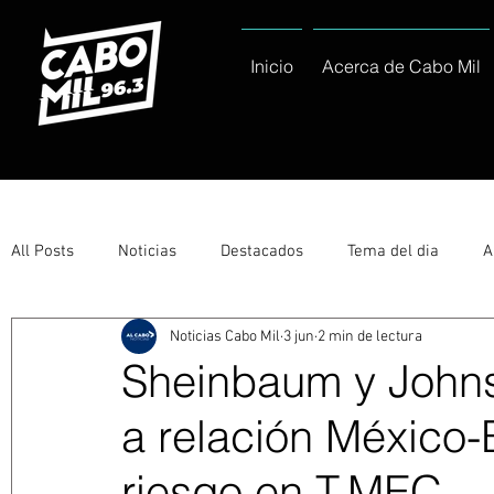
Inicio
Acerca de Cabo Mil
All Posts
Noticias
Destacados
Tema del dia
A
Noticias Cabo Mil
3 jun
2 min de lectura
Eventos
Entérate
Deportes
La buena del día
Sheinbaum y John
a relación México-
Ayuntamiento de Los Cabos Informa
Nacionales e Inte
riesgo en T-MEC