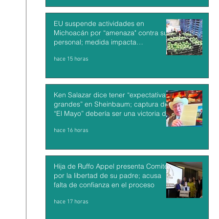
EU suspende actividades en
Michoacán por “amenaza" contra su
personal; medida impacta
exportaciones de aguacate mexicano
hace 15 horas
Ken Salazar dice tener “expectativas
grandes” en Sheinbaum; captura de
“El Mayo” debería ser una victoria de
México y EU
hace 16 horas
Hija de Ruffo Appel presenta Comité
por la libertad de su padre; acusa
falta de confianza en el proceso
hace 17 horas