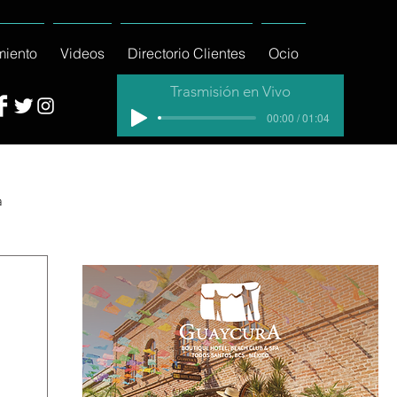
miento
Videos
Directorio Clientes
Ocio
Trasmisión en Vivo
00:00 / 01:04
a
cial