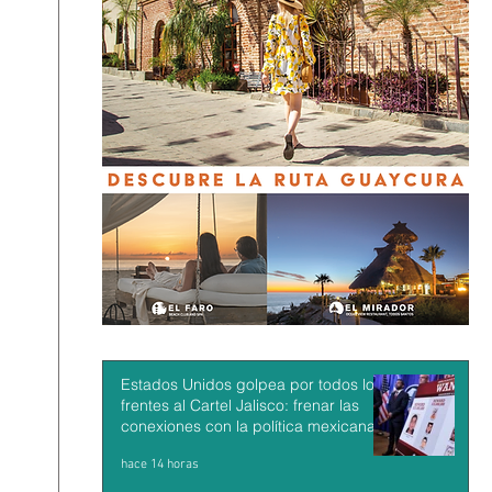
Estados Unidos golpea por todos los
frentes al Cartel Jalisco: frenar las
conexiones con la política mexicana y
su músculo económico
hace 14 horas