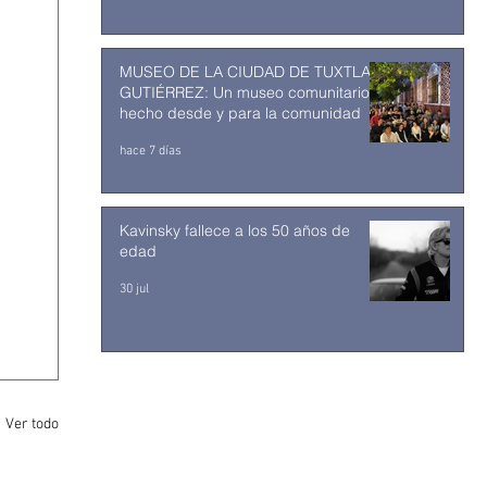
MUSEO DE LA CIUDAD DE TUXTLA
GUTIÉRREZ: Un museo comunitario
hecho desde y para la comunidad
hace 7 días
Kavinsky fallece a los 50 años de
edad
30 jul
Ver todo