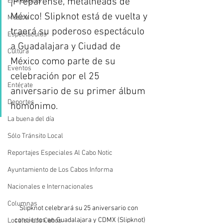
¡Prepárense, metalheads de 
Entrevistas
México! Slipknot está de vuelta y 
Música
traerá su poderoso espectáculo 
Espectáculos
a Guadalajara y Ciudad de 
Cultura
México como parte de su 
Eventos
celebración por el 25 
Entérate
aniversario de su primer álbum 
Deportes
homónimo.
La buena del día
Sólo Tránsito Local
Reportajes Especiales Al Cabo Notic
Ayuntamiento de Los Cabos Informa
Nacionales e Internacionales
Columnas
Slipknot celebrará su 25 aniversario con 
conciertos en Guadalajara y CDMX (Slipknot)
Locales Los Cabos