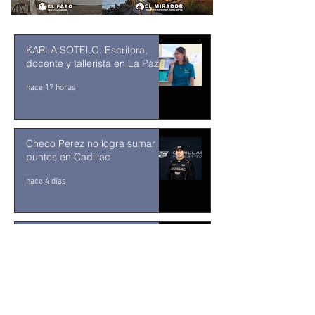
KARLA SOTELO: Escritora,
docente y tallerista en La Paz
hace 17 horas
Checo Perez no logra sumar
puntos en Cadillac
hace 4 días
¡YA HAY SEMIFINALISTAS EN
LOS CABOS! EL MIFEL TENNIS
OPEN BY TELCEL OPPO
ENTRA EN SU RECTA FINAL
31 jul